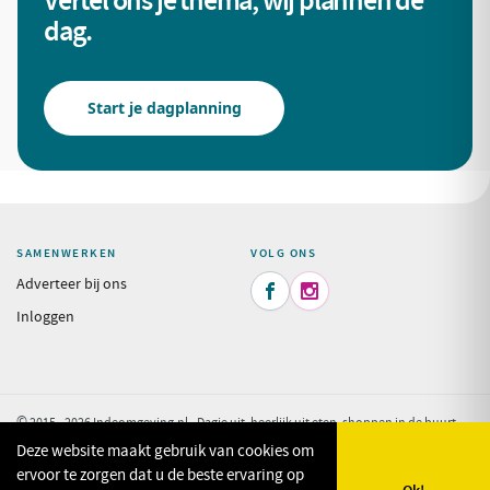
Vertel ons je thema, wij plannen de
dag.
Start je dagplanning
SAMENWERKEN
VOLG ONS
Adverteer bij ons


Inloggen
© 2015 - 2026 Indeomgeving.nl - Dagje uit, heerlijk uit eten, shoppen in de buurt
van uw vakantiepark.
Privacy Policy
Deze website maakt gebruik van cookies om
ervoor te zorgen dat u de beste ervaring op