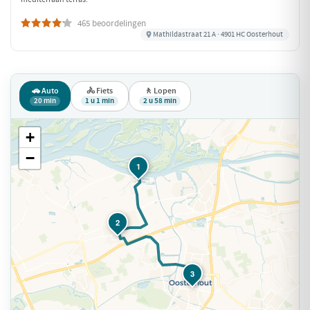
465 beoordelingen
Mathildastraat 21 A · 4901 HC Oosterhout
🚗 Auto
🚴 Fiets
🚶 Lopen
20 min
1 u 1 min
2 u 58 min
+
−
1
2
3