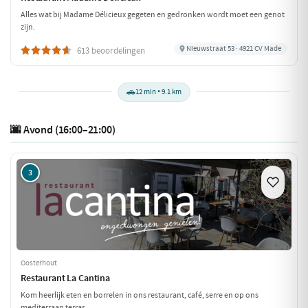
Alles wat bij Madame Délicieux gegeten en gedronken wordt moet een genot
zijn.
Nieuwstraat 53 · 4921 CV Made
613 beoordelingen
🚗
12 min • 9.1 km
🌆 Avond (16:00–21:00)
3
Oosterhout
Restaurant La Cantina
Kom heerlijk eten en borrelen in ons restaurant, café, serre en op ons
mediterraan terras.