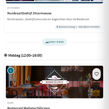
Drimmelen
Rondvaartbedrijf Zilvermeeuw
Rondvaarten, (bedrijfs)excursies en dagtochten door de Biesbosch
Biesboschweg 2 · 4924 BB Drimmelen
🚗
8 min • 5.9 km
🌞 Middag (12:00–16:00)
2
Made
Restaurant Madame Délicieux