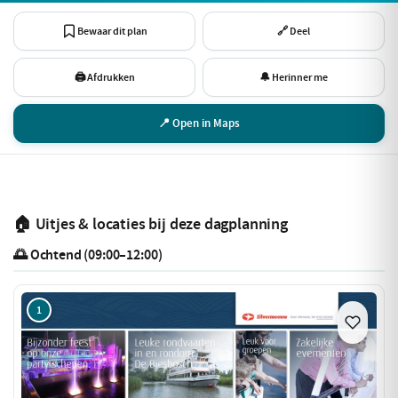
Bewaar dit plan
🔗 Deel
🖨 Afdrukken
🔔 Herinner me
📍 Open in Maps
🏠 Uitjes & locaties bij deze dagplanning
🌅 Ochtend (09:00–12:00)
1