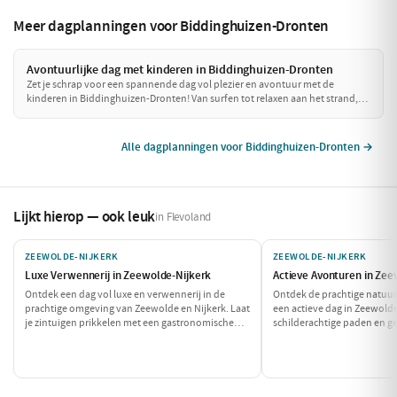
Meer dagplanningen voor Biddinghuizen-Dronten
Avontuurlijke dag met kinderen in Biddinghuizen-Dronten
Zet je schrap voor een spannende dag vol plezier en avontuur met de
kinderen in Biddinghuizen-Dronten! Van surfen tot relaxen aan het strand,
deze dagplanning zorgt ervoor dat zowel ouders als kinderen volop kunnen
genieten van alles wat deze regio te bieden heeft. Maak je klaar voor een
onvergetelijke dag!
Alle dagplanningen voor Biddinghuizen-Dronten →
Lijkt hierop — ook leuk
in Flevoland
ZEEWOLDE-NIJKERK
ZEEWOLDE-NIJKERK
Luxe Verwennerij in Zeewolde-Nijkerk
Actieve Avonturen in Zee
Ontdek een dag vol luxe en verwennerij in de
Ontdek de prachtige natuur
prachtige omgeving van Zeewolde en Nijkerk. Laat
een actieve dag in Zeewolde
je zintuigen prikkelen met een gastronomische
schilderachtige paden en g
lunch en geniet van een ontspannen spa-ervaring.
verkwikkende lunch terwijl
Deze dag is perfect om jezelf te omringen met luxe
verkent. Perfect voor avont
en comfort.
beweging houden!