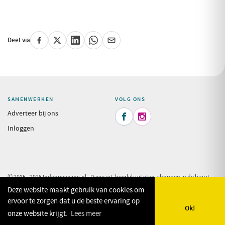
Deel via
SAMENWERKEN
VOLG ONS
Adverteer bij ons


Inloggen
© 2015 - 2026 Indeomgeving.nl - Dagje uit, heerlijk uit eten, shoppen in de buurt
van uw vakantiepark.
Privacy Policy
Deze website maakt gebruik van cookies om
ervoor te zorgen dat u de beste ervaring op
Ok!
onze website krijgt.
Lees meer
🗺️
🔎
✨
❤️