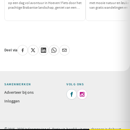
op een dag vol avontuur in Hoeven! Fiets door het
met mooie natuur en leuke a
prachtige Brabantse landschap, geniet van een
van gratis wandelingen en 
uitdagende watersportactiviteit en sluit de dag af
entree. Sluit je dag af met e
met een heerlijke maaltijd. Dit is de perfecte
betaalbare lunch in een sfee
gelegenheid om actief bezig te zijn in de natuur!
Deel via
SAMENWERKEN
VOLG ONS
Adverteer bij ons


Inloggen
© 2015 - 2026 Indeomgeving.nl - Dagje uit, heerlijk uit eten, shoppen in de buurt