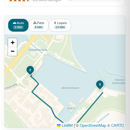
🚗 Auto
🚴 Fiets
🚶 Lopen
2 min
4 min
13 min
+
−
2
3
Leaflet
|
©
OpenStreetMap
©
CARTO