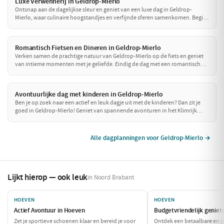
Luxe Verwennerij in Geldrop-Mierlo
Ontsnap aan de dagelijkse sleur en geniet van een luxe dag in Geldrop-
Mierlo, waar culinaire hoogstandjes en verfijnde sferen samenkomen. Begin
je dag met een heerlijke lunch in een chique setting en sluit af met een
voortreffelijk diner in een sfeervol restaurant. Maak het compleet met een
ontspannen fietstocht door de prachtige omgeving!
Romantisch Fietsen en Dineren in Geldrop-Mierlo
Verken samen de prachtige natuur van Geldrop-Mierlo op de fiets en geniet
van intieme momenten met je geliefde. Eindig de dag met een romantisch
diner in een sfeervol restaurant waar je samen kunt genieten van verfijnde
gerechten. Een perfecte dag voor twee!
Avontuurlijke dag met kinderen in Geldrop-Mierlo
Ben je op zoek naar een actief en leuk dagje uit met de kinderen? Dan zit je
goed in Geldrop-Mierlo! Geniet van spannende avonturen in het Klimrijk
Brabant en ontdek de dieren in de Eindhoven Zoo. Een dag vol plezier voor
het hele gezin!
Alle dagplanningen voor Geldrop-Mierlo →
Lijkt hierop — ook leuk
in Noord Brabant
HOEVEN
HOEVEN
Actief Avontuur in Hoeven
Budgetvriendelijk geniet
Zet je sportieve schoenen klaar en bereid je voor
Ontdek een betaalbare en g