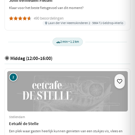
John Vermeulen Fietsen
Klaar voor het beste fietsgevoel van dit moment?
490 beoordelingen
Laan der Vier Heemskinderen 2 · 5664 TJ Geldrop-Mierlo
🚗
2 min • 1.2 km
🌞 Middag (12:00–16:00)
2
Stellendam
Eetcafé de Stelle
Een plek waar gasten heerlijk kunnen genieten van een stukjes vis, vlees en