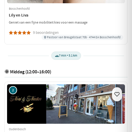
Bosschenhoofd
Lily en Liva
Geniet van een fijne mobiliteit kies voor een massage
9 beoordelingen
Pastoor van Breugelstaat 70b · 4744 EA Bosschenhoofd
🚗
7 min • 5.1 km
🌞 Middag (12:00–16:00)
2
Oudenbosch