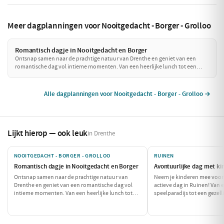
Meer dagplanningen voor Nooitgedacht - Borger - Grolloo
Romantisch dagje in Nooitgedacht en Borger
Ontsnap samen naar de prachtige natuur van Drenthe en geniet van een
romantische dag vol intieme momenten. Van een heerlijke lunch tot een
sfeervol diner, deze dag is perfect voor koppels die op zoek zijn naar
verbinding en verwondering.
Alle dagplanningen voor Nooitgedacht - Borger - Grolloo →
Lijkt hierop — ook leuk
in Drenthe
NOOITGEDACHT - BORGER - GROLLOO
RUINEN
Romantisch dagje in Nooitgedacht en Borger
Avontuurlijke dag met ki
Ontsnap samen naar de prachtige natuur van
Neem je kinderen mee voor
Drenthe en geniet van een romantische dag vol
actieve dag in Ruinen! Van 
intieme momenten. Van een heerlijke lunch tot
speelparadijs tot een gezell
een sfeervol diner, deze dag is perfect voor
zit vol plezier en avontuur.
koppels die op zoek zijn naar verbinding en
die samen herinneringen w
verwondering.