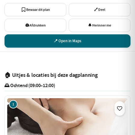
Bewaar dit plan
🔗 Deel
🖨 Afdrukken
🔔 Herinner me
📍 Open in Maps
🏠 Uitjes & locaties bij deze dagplanning
🌅 Ochtend (09:00–12:00)
1