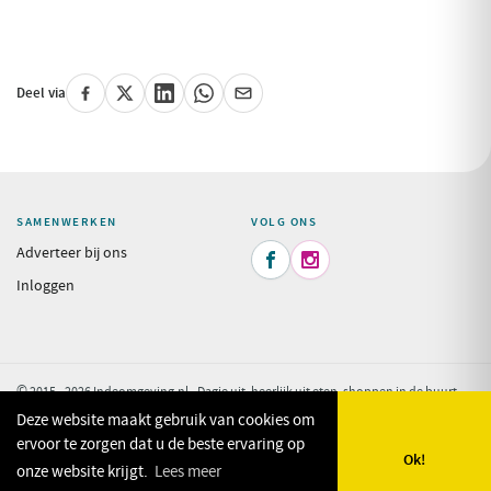
Deel via
SAMENWERKEN
VOLG ONS
Adverteer bij ons


Inloggen
© 2015 - 2026 Indeomgeving.nl - Dagje uit, heerlijk uit eten, shoppen in de buurt
van uw vakantiepark.
Privacy Policy
Deze website maakt gebruik van cookies om
ervoor te zorgen dat u de beste ervaring op
Ok!
onze website krijgt.
Lees meer