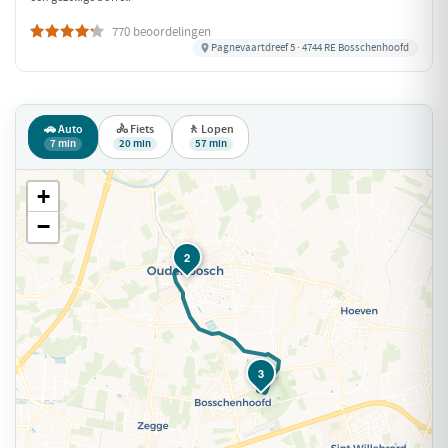
770 beoordelingen
Pagnevaartdreef 5 · 4744 RE Bosschenhoofd
🚗 Auto
🚴 Fiets
🚶 Lopen
7 min
20 min
57 min
+
−
2
3