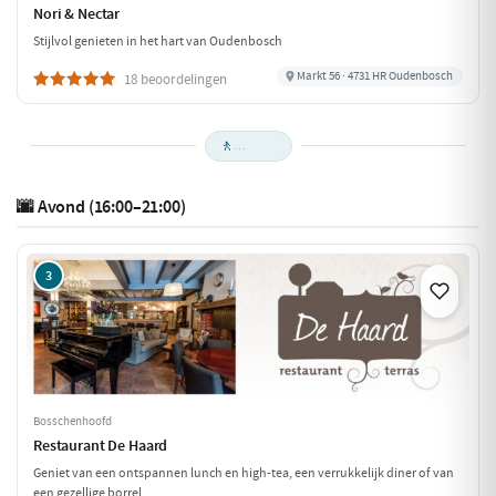
Nori & Nectar
Stijlvol genieten in het hart van Oudenbosch
Markt 56 · 4731 HR Oudenbosch
18 beoordelingen
🚶
🌆 Avond (16:00–21:00)
3
Bosschenhoofd
Restaurant De Haard
Geniet van een ontspannen lunch en high-tea, een verrukkelijk diner of van
een gezellige borrel.