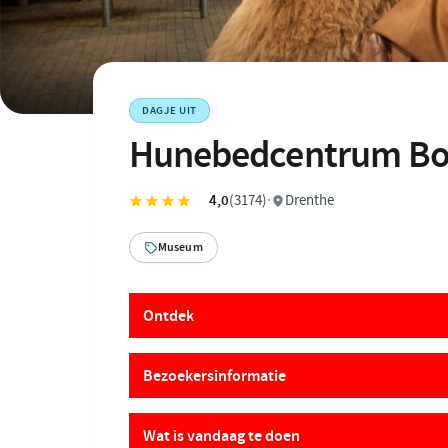
DAGJE UIT
Hunebedcentrum Bo
4,0
(3174)
·
Drenthe
Museum
Ontdek
Bezoekersinformatie
Wat is vandaag te doen