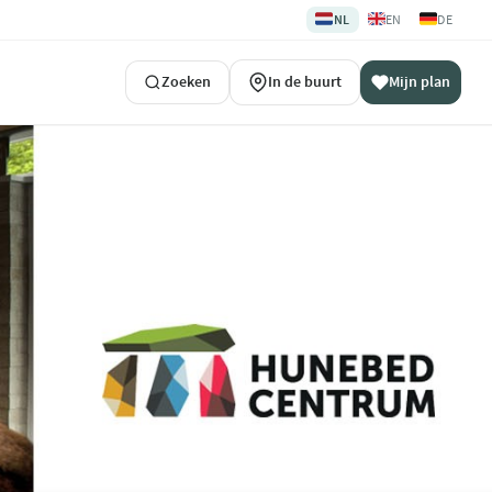
🇳🇱
🇬🇧
🇩🇪
NL
EN
DE
Zoeken
In de buurt
Mijn plan