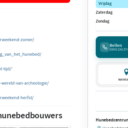
Vrijdag
Zaterdag
Zondag
erweekend-zomer/
Bellen
0599 236 37
ag_van_het_hunebed/
-tijd/
‘
NAVIG
wereld-van-archeologie/
rweekend-herfst/
e hunebedbouwers
Hunebedcentrum
Hunebedstraat 