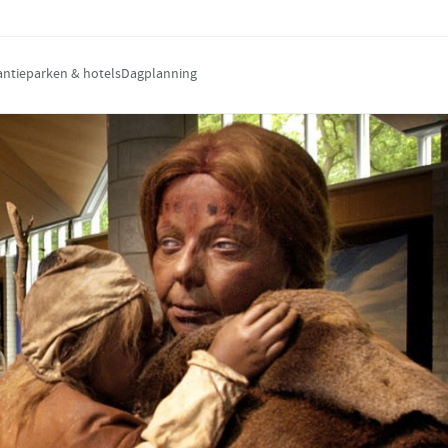
antieparken & hotels
Dagplanning