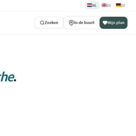
🇳🇱
🇬🇧
🇩🇪
NL
EN
DE
Zoeken
In de buurt
Mijn plan
the
.