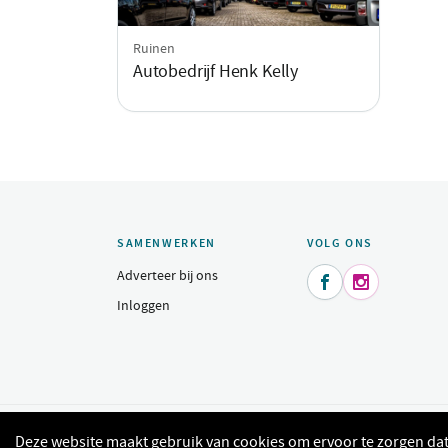
Ruinen
Autobedrijf Henk Kelly
SAMENWERKEN
VOLG ONS
Adverteer bij ons


Inloggen
© 2015 - 2026 Indeomgeving.nl - Dagje uit, heerlijk uit eten, sh
Deze website maakt gebruik van cookies om ervoor te zorgen dat 