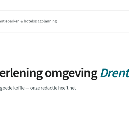
antieparken & hotels
Dagplanning
verlening omgeving
Dren
n goede koffie — onze redactie heeft het