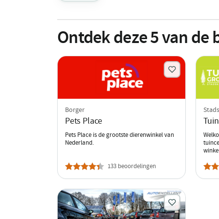
Ontdek deze
5
van de b
Borger
Stad
Pets Place
Tui
Pets Place is de grootste dierenwinkel van
Welko
Nederland.
tuinc
winkel
133 beoordelingen