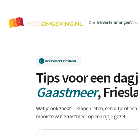
Bestemmingen
Ontdek
Vak
Meer over Friesland
Tips voor een dagj
Gaastmeer
,
Friesl
Wat je ook zoekt — slapen, eten, een uitje of ee
mooiste van Gaastmeer op een rijtje gezet.