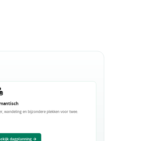

mantisch
er, wandeling en bijzondere plekken voor twee.
ekijk dagplanning →