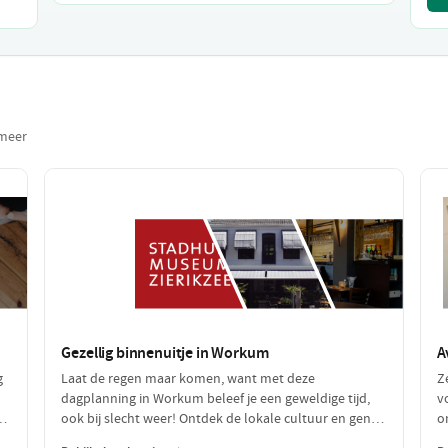
tmeer
Gezellig binnenuitje in Workum
A
g
Laat de regen maar komen, want met deze
Z
dagplanning in Workum beleef je een geweldige tijd,
v
r
ook bij slecht weer! Ontdek de lokale cultuur en geniet
o
van heerlijke maaltijden terwijl je je warm en
l