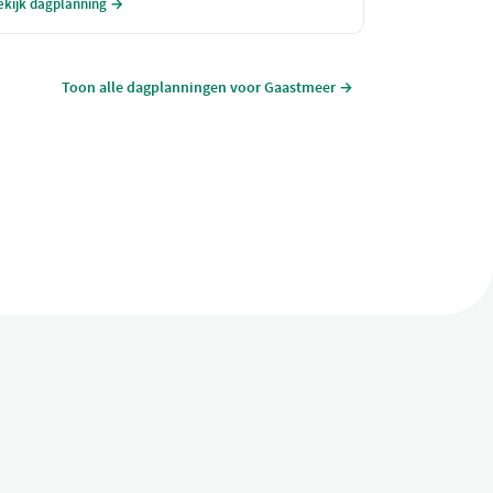
ekijk dagplanning →
eitenboerderij. Sluit de dag af met een ontmoeting
et schattige alpaca's en minipaardjes. Perfect voor
en dag vol lachen en leren!
Toon alle dagplanningen voor Gaastmeer →