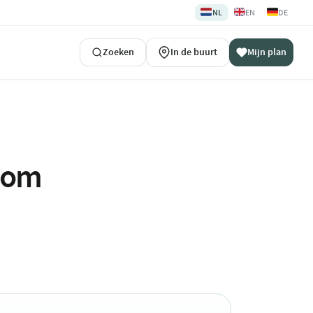
🇳🇱
🇬🇧
🇩🇪
NL
EN
DE
Zoeken
In de buurt
Mijn plan
ndom