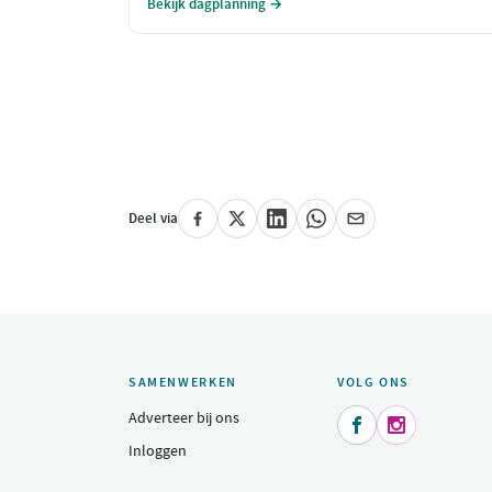
Bekijk dagplanning →
doorbreken.
Deel via
SAMENWERKEN
VOLG ONS
Adverteer bij ons


Inloggen