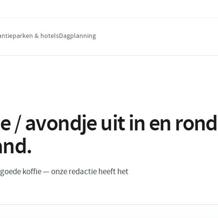
antieparken & hotels
Dagplanning
e / avondje uit in en ro
and
.
n goede koffie — onze redactie heeft het