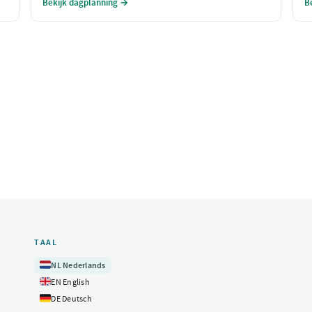
Bekijk dagplanning →
B
comfortabel voelt. Perfect voor een onstuimige dag!
g
m
e
TAAL
🇳🇱
NL
Nederlands
🇬🇧
EN
English
🇩🇪
DE
Deutsch