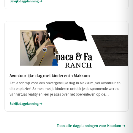
Bekijk dagplanning →
Avontuurlijke dag met kinderen in Makkum
Zet je schrap voor een onvergetelijke dag in Makkum, vol avontuur en
dierenplezier! Samen met je kinderen ontdek je de spannende wereld
van virtual reality en leer je alles over het boerenleven op de
geitenboerderij. Sluit de dag af met een ontmoeting met schattige
Bekijk dagplanning →
alpaca's en minipaardjes. Perfect voor een dag vol lachen en leren!
Toon alle dagplanningen voor Koudum →