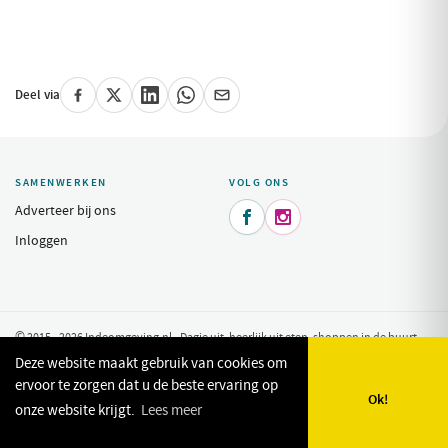
Deel via
SAMENWERKEN
VOLG ONS
Adverteer bij ons


Inloggen
© 2015 - 2026 Indeomgeving.nl - Dagje uit, heerlijk uit eten, shoppen in de buurt
van uw vakantiepark.
Privacy Policy
Deze website maakt gebruik van cookies om
ervoor te zorgen dat u de beste ervaring op
Ok!
onze website krijgt.
Lees meer
🗺️
🔎
✨
❤️
Kaart
Zoeken
Plan mijn dag
Favorieten