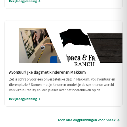
Bekijk dagplanning →
Avontuurlijke dag met kinderen in Makkum
Zet je schrap voor een onvergetelijke dag in Makkum, vol avontuur en
dierenplezier! Samen met je kinderen ontdek je de spannende wereld
van virtual reality en leer je alles over het boerenleven op de
geitenboerderij. Sluit de dag af met een ontmoeting met schattige
Bekijk dagplanning →
alpaca's en minipaardjes. Perfect voor een dag vol lachen en leren!
Toon alle dagplanningen voor Sneek →