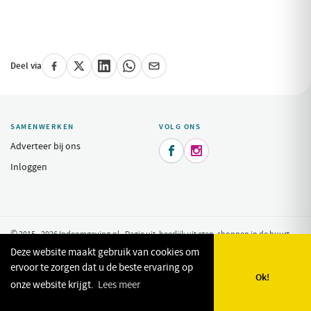
Deel via
SAMENWERKEN
VOLG ONS
Adverteer bij ons


Inloggen
© 2015 - 2026 Indeomgeving.nl - Dagje uit, heerlijk uit eten, shoppen in de buurt
van uw vakantiepark.
Privacy Policy
Deze website maakt gebruik van cookies om
ervoor te zorgen dat u de beste ervaring op
Ok!
onze website krijgt.
Lees meer
🗺️
🔎
✨
❤️
Kaart
Zoeken
Plan mijn dag
Favorieten