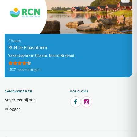
Chaam
RCN De Flaasbloem
Vakantiepark in Chaam, Noord-Brabant
1837 beoordelingen
SAMENWERKEN
VOLG ONS
Adverteer bij ons


Inloggen