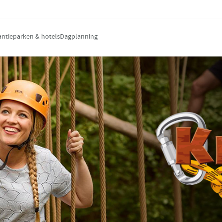
antieparken & hotels
Dagplanning