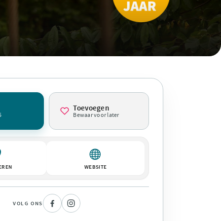
Toevoegen
5
Bewaar voor later
EREN
WEBSITE
VOLG ONS