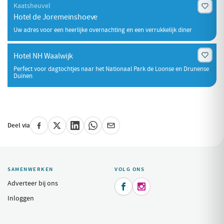
Kaatsheuvel
Hotel de Joremeinshoeve
Uw adres voor een heerlijke overnachting en een verrukkelijk diner
Hotel NH Waalwijk
Perfect voor dagtochtjes naar het Nationaal Park de Loonse en Drunense
Duinen
Deel via
SAMENWERKEN
VOLG ONS
Adverteer bij ons


Inloggen