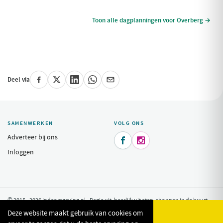
Toon alle dagplanningen voor Overberg →
Deel via
SAMENWERKEN
VOLG ONS
Adverteer bij ons


Inloggen
© 2015 - 2026 Indeomgeving.nl - Dagje uit, heerlijk uit eten, shoppen in de buurt
van uw vakantiepark.
Privacy Policy
Deze website maakt gebruik van cookies om