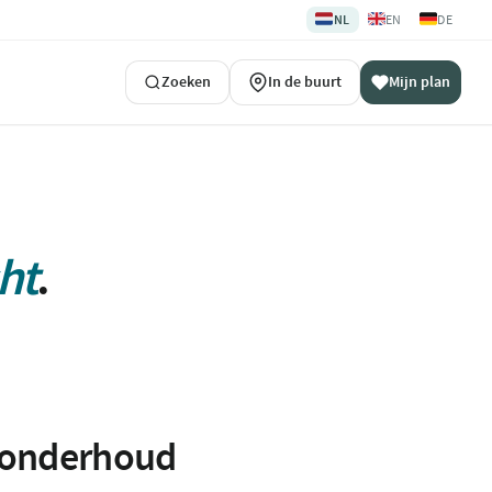
🇳🇱
🇬🇧
🇩🇪
NL
EN
DE
Zoeken
In de buurt
Mijn plan
ht
.
n onderhoud