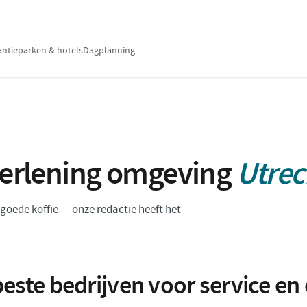
antieparken & hotels
Dagplanning
verlening omgeving
Utrec
n goede koffie — onze redactie heeft het
este bedrijven voor service e