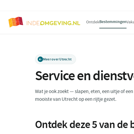
Bestemmingen
Ontdek
Vak
Meer over Utrecht
Service en dienst
Wat je ook zoekt — slapen, eten, een uitje of ee
mooiste van Utrecht op een rijtje gezet.
Ontdek deze
5
van de b