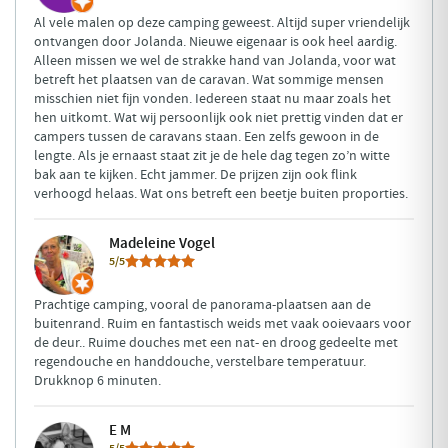
Al vele malen op deze camping geweest. Altijd super vriendelijk
ontvangen door Jolanda. Nieuwe eigenaar is ook heel aardig.
Alleen missen we wel de strakke hand van Jolanda, voor wat
betreft het plaatsen van de caravan. Wat sommige mensen
misschien niet fijn vonden. Iedereen staat nu maar zoals het
hen uitkomt. Wat wij persoonlijk ook niet prettig vinden dat er
campers tussen de caravans staan. Een zelfs gewoon in de
lengte. Als je ernaast staat zit je de hele dag tegen zo’n witte
bak aan te kijken. Echt jammer. De prijzen zijn ook flink
verhoogd helaas. Wat ons betreft een beetje buiten proporties.
Madeleine Vogel
5/5
Prachtige camping, vooral de panorama-plaatsen aan de
buitenrand. Ruim en fantastisch weids met vaak ooievaars voor
de deur.. Ruime douches met een nat- en droog gedeelte met
regendouche en handdouche, verstelbare temperatuur.
Drukknop 6 minuten.
E M
5/5