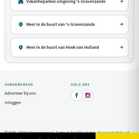
Vakantieparken omgeving 's-Gravenzande
Meer in de buurt van 's-Gravenzande
Meer in de buurt van Hoek van Holland
SAMENWERKEN
VOLG ONS
Adverteer bij ons


Inloggen
© 2015 - 2026 Indeomgeving.nl - Dagje uit, heerlijk uit eten, shoppen in de buurt
van uw vakantiepark.
Privacy Policy