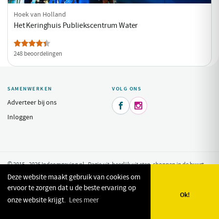
Hoek van Holland
Het Keringhuis Publiekscentrum Water
248 beoordelingen
SAMENWERKEN
VOLG ONS
Adverteer bij ons


Inloggen
© 2015 - 2026 Indeomgeving.nl - Dagje uit, heerlijk uit eten, shoppen in de buurt
van uw vakantiepark.
Privacy Policy
Deze website maakt gebruik van cookies om
ervoor te zorgen dat u de beste ervaring op
Ok!
onze website krijgt.
Lees meer
🗺️
🔎
✨
❤️
Kaart
Zoeken
Plan mijn dag
Favorieten