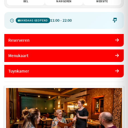
BEL
NAVIGEREN
WEBSITE
11:00 - 22:00

VANDAAG GEOPEND
Reserveren
Menukaart
Tuynkamer