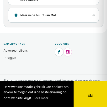
Meer in de buurt van Mol
SAMENWERKEN
VOLG ONS
Adverteer bij ons


Inloggen
© 2015 - 2026 Indeomgeving.nl - Dagje uit, heerlijk uit eten, shoppen in de buurt
van uw vakantiepark.
Privacy Policy
Deze website maakt gebruik van cookies om
ervoor te zorgen dat u de beste ervaring op
Ok!
onze website krijgt.
Lees meer
🗺️
🔎
✨
❤️
Kaart
Zoeken
Plan mijn dag
Favorieten