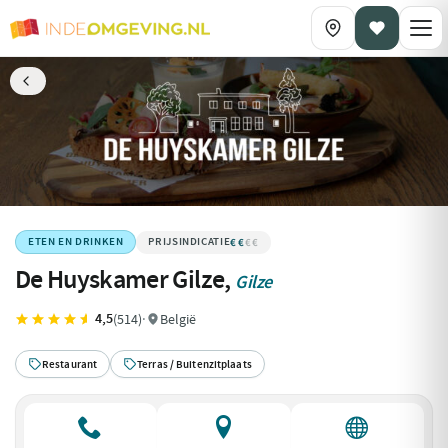
€€
€€€€
ETEN EN DRINKEN
De Huyskamer Gilze,
Gilze
4,5
(514)
·
België
Restaurant
Terras / Buitenzitplaats