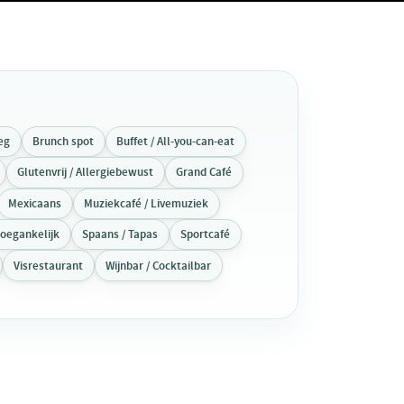
eg
Brunch spot
Buffet / All-you-can-eat
Glutenvrij / Allergiebewust
Grand Café
Mexicaans
Muziekcafé / Livemuziek
toegankelijk
Spaans / Tapas
Sportcafé
Visrestaurant
Wijnbar / Cocktailbar