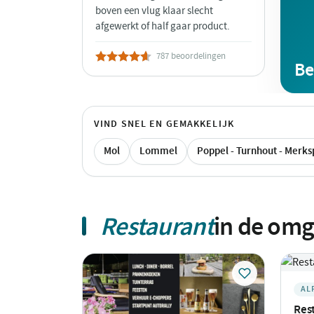
boven een vlug klaar slecht
afgewerkt of half gaar product.
787 beoordelingen
Be
VIND SNEL EN GEMAKKELIJK
Mol
Lommel
Poppel - Turnhout - Merks
Restaurant
in de om
AL
Res