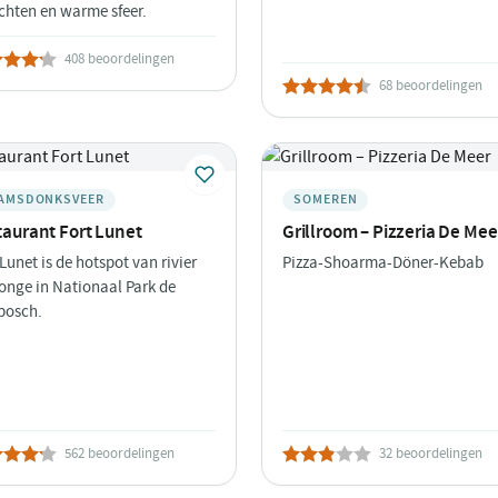
chten en warme sfeer.
408 beoordelingen
68 beoordelingen
AMSDONKSVEER
SOMEREN
taurant Fort Lunet
Grillroom – Pizzeria De Mee
 Lunet is de hotspot van rivier
Pizza-Shoarma-Döner-Kebab
onge in Nationaal Park de
bosch.
562 beoordelingen
32 beoordelingen