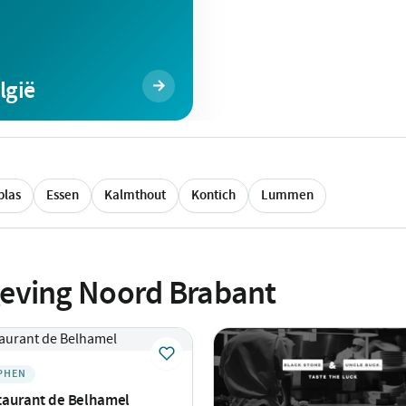
lgië
plas
Essen
Kalmthout
Kontich
Lummen
geving Noord Brabant
PHEN
taurant de Belhamel