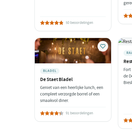
gere
50 beoordelingen
RA
Res
Fort
BLADEL
de D
De Staet Bladel
Bies
Geniet van een heerlijke lunch, een
compleet verzorgde borrel of een
smaakvol diner.
91 beoordelingen