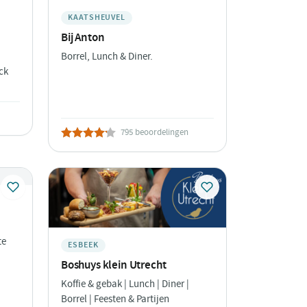
KAATSHEUVEL
Bij Anton
Borrel, Lunch & Diner.
ck
795 beoordelingen
te
ESBEEK
Boshuys klein Utrecht
Koffie & gebak | Lunch | Diner |
Borrel | Feesten & Partijen