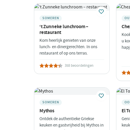
SOMEREN
OU
‘t Zunneke lunchroom –
Che
restaurant
Kook
Kom heerlijk genieten van onze
u ko
lunch- en dinergerechten. In ons
hapj
restaurant of op ons terras.
358 beoordelingen
SOMEREN
OO
Mythos
El 
Ontdek de authentieke Griekse
Geni
keuken en gastvrijheid bij Mythos in
keuk