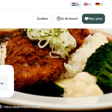
🇳🇱
🇬🇧
🇩🇪
NL
EN
DE
Zoeken
In de buurt
Mijn plan
TERUG NAAR VORIGE PAGINA