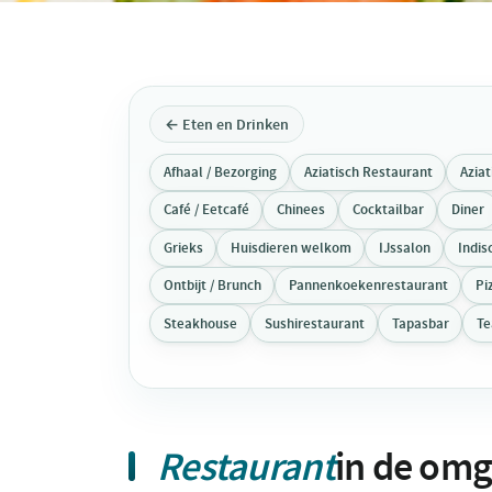
← Eten en Drinken
Afhaal / Bezorging
Aziatisch Restaurant
Azia
Café / Eetcafé
Chinees
Cocktailbar
Diner
Grieks
Huisdieren welkom
IJssalon
Indis
Ontbijt / Brunch
Pannenkoekenrestaurant
Pi
Steakhouse
Sushirestaurant
Tapasbar
T
Restaurant
in de omg