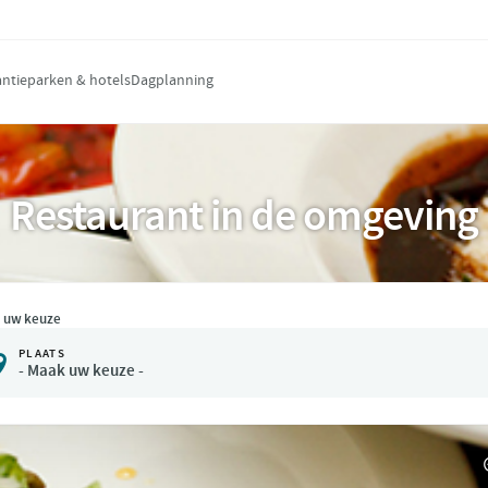
ntieparken & hotels
Dagplanning
Restaurant in de omgeving
 uw keuze
PLAATS

- Maak uw keuze -