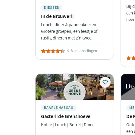
Bij 
DIESSEN
een 
In de Brouwerij
heer
Lunch, diner & pannenkoeken.
Grotere groepen, een feestje of
rustig dineren met z’n twee..
918 beoordelingen
BAARLE NASSAU
ME
Gasterij de Grenshoeve
De 
Koffie | Lunch | Borrel | Diner.
Ontd
een 