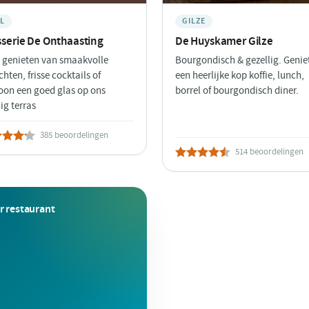
L
GILZE
sserie De Onthaasting
De Huyskamer Gilze
genieten van smaakvolle
Bourgondisch & gezellig. Genie
chten, frisse cocktails of
een heerlijke kop koffie, lunch,
on een goed glas op ons
borrel of bourgondisch diner.
ig terras
385 beoordelingen
514 beoordelingen
r restaurant