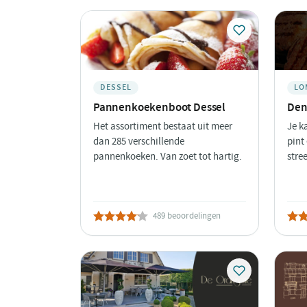
DESSEL
LO
Pannenkoekenboot Dessel
Den
Het assortiment bestaat uit meer
Je k
dan 285 verschillende
pint
pannenkoeken. Van zoet tot hartig.
stre
489 beoordelingen