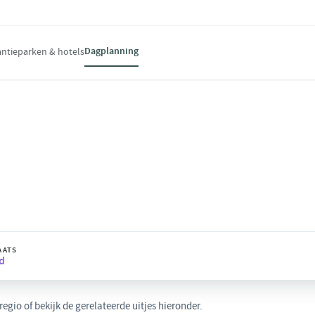
Dagplanning
ntieparken & hotels
land
ng en bijzondere belevenissen voor een
AATS
d
gio of bekijk de gerelateerde uitjes hieronder.