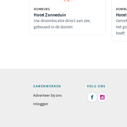
DOMBURG
DOMB
Hotel Zonneduin
Hotel
Uw droomlocatie direct aan zee,
Geniet
gebouwd in de duinen
het go
heeft
SAMENWERKEN
VOLG ONS
Adverteer bij ons


Inloggen