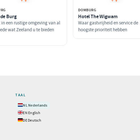
URG
DOMBURG
 de Burg
Hotel The Wigwam
 in een rustige omgeving van al
Waar gastvrijheid en service de
ede wat Zeeland u te bieden
hoogste prioriteit hebben
TAAL
🇳🇱
NL
Nederlands
🇬🇧
EN
English
🇩🇪
DE
Deutsch