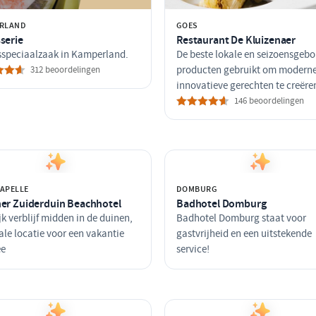
RLAND
GOES
serie
Restaurant De Kluizenaer
sspeciaalzaak in Kamperland.
De beste lokale en seizoensgeb
312 beoordelingen
producten gebruikt om moderne
innovatieve gerechten te creëre
146 beoordelingen
APELLE
DOMBURG
her Zuiderduin Beachhotel
Badhotel Domburg
jk verblijf midden in de duinen,
Badhotel Domburg staat voor
ale locatie voor een vakantie
gastvrijheid en een uitstekende
ee
service!