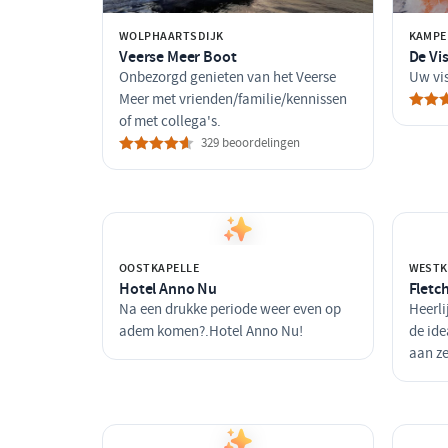
WOLPHAARTSDIJK
KAMPE
Veerse Meer Boot
De Vis
Onbezorgd genieten van het Veerse
Uw vi
Meer met vrienden/familie/kennissen
of met collega's.
329 beoordelingen
OOSTKAPELLE
WESTK
Hotel Anno Nu
Fletc
Na een drukke periode weer even op
Heerli
adem komen?.Hotel Anno Nu!
de ide
aan z