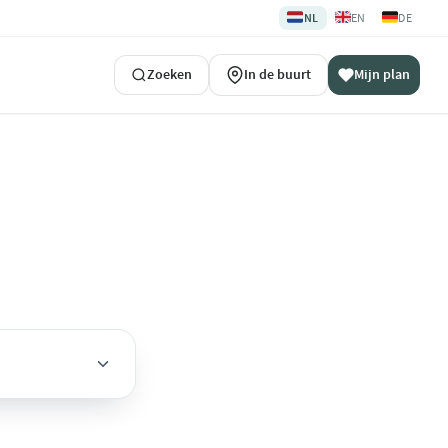
🇳🇱
🇬🇧
🇩🇪
NL
EN
DE
Zoeken
In de buurt
Mijn plan