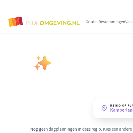
Ontdek
Bestemmingen
Vaka
DAGPLANNING OP THEMA
Luxe
· Kamper
Verwennerij en stijl: spa, fine-dini
premium dag.
REGIO OF PL
Kamperlan
Nog geen dagplanningen in deze regio. Kies een andere re