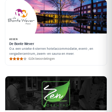
ASSEN
De Bonte Wever
O.a. een unieke 4-sterren hotelaccommodatie, event-, en
vergadercentrum, zwem- en sauna en meer.
6104 beoordelingen