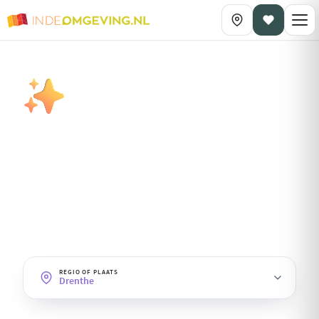
DAGPLANNING OP THEMA
Luxe
· Drenthe
Verwennerij en stijl: spa, fine-dining en bijzondere belevenissen
voor een premium dag.
REGIO OF PLAATS
Drenthe