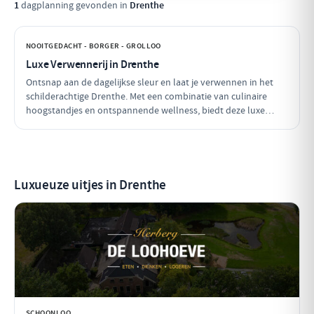
1
dagplanning gevonden in
Drenthe
NOOITGEDACHT - BORGER - GROLLOO
Luxe Verwennerij in Drenthe
Ontsnap aan de dagelijkse sleur en laat je verwennen in het
schilderachtige Drenthe. Met een combinatie van culinaire
hoogstandjes en ontspannende wellness, biedt deze luxe
dagplanning de perfecte gelegenheid om jezelf en je dierbaren
in de watten te leggen. Geniet van een heerlijke lunch, een
zalige wellness ervaring en een verfijnd diner in een
betoverende omgeving.
Luxueuze uitjes in Drenthe
SCHOONLOO