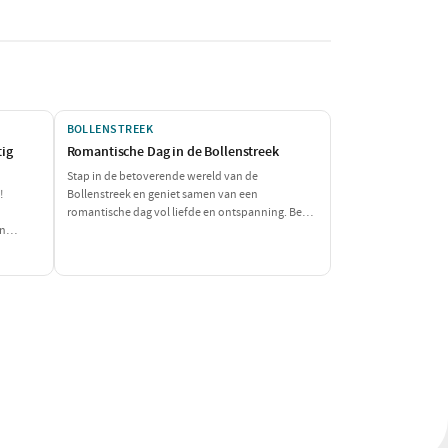
BOLLENSTREEK
tig
Romantische Dag in de Bollenstreek
Stap in de betoverende wereld van de
!
Bollenstreek en geniet samen van een
romantische dag vol liefde en ontspanning. Begin
en
met een verfrissende wandeling door de
n lunch,
kleurrijke bollenvelden, gevolgd door een intiem
n sluit
diner in een sfeervol restaurant. Laat de dag
or een
eindigen met een prachtig uitzicht dat de liefde
alleen maar versterkt.