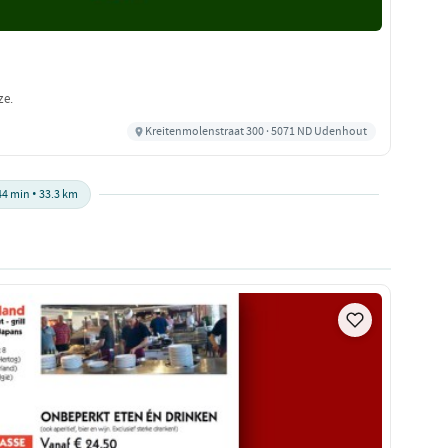
ze.
Kreitenmolenstraat 300 · 5071 ND Udenhout
44 min • 33.3 km