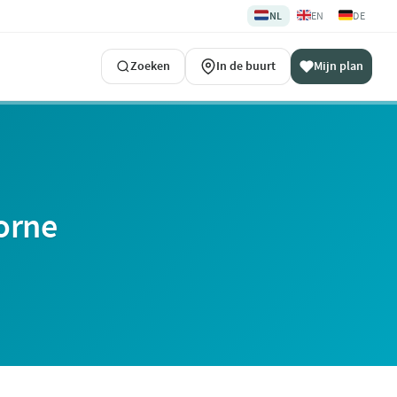
🇳🇱
🇬🇧
🇩🇪
NL
EN
DE
Zoeken
In de buurt
Mijn plan
orne