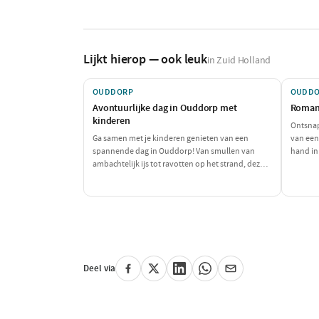
Lijkt hierop — ook leuk
in Zuid Holland
OUDDORP
OUDD
Avontuurlijke dag in Ouddorp met
Roman
kinderen
Ontsnap
Ga samen met je kinderen genieten van een
van een
spannende dag in Ouddorp! Van smullen van
hand in
ambachtelijk ijs tot ravotten op het strand, deze
een heer
dag biedt volop plezier en avontuur voor het hele
sfeervol
gezin. Maak mooie herinneringen aan het strand
en de leuke activiteiten!
Deel via