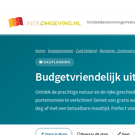
Ontdek
Bestemmingen
Vaka
Home
›
Dagplanningen
›
Zuid Holland
›
Rockanje - Oostvoorne
📅 DAGPLANNING
Budgetvriendelijk ui
Ontdek de prachtige natuur en de rijke geschied
portemonnee te verlichten! Geniet van gratis w
dag af met een betaalbare maaltijd. Perfect vo
📍 Open in Maps
Bewaar dit plan
🔗 Deel