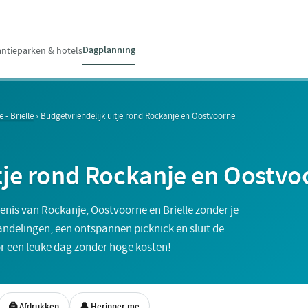
Dagplanning
ntieparken & hotels
 - Brielle
›
Budgetvriendelijk uitje rond Rockanje en Oostvoorne
tje rond Rockanje en Oostvo
enis van Rockanje, Oostvoorne en Brielle zonder je
andelingen, een ontspannen picknick en sluit de
or een leuke dag zonder hoge kosten!
🖨 Afdrukken
🔔 Herinner me