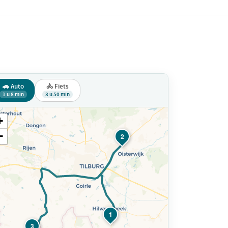
🚗 Auto
🚴 Fiets
1 u 8 min
3 u 50 min
+
−
2
1
3