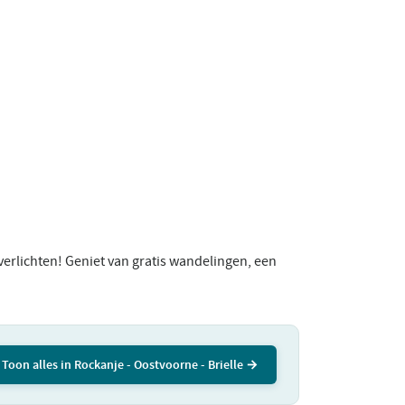
erlichten! Geniet van gratis wandelingen, een
Toon alles in Rockanje - Oostvoorne - Brielle →