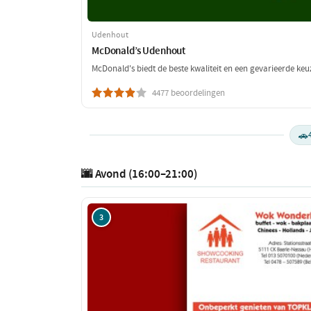
Udenhout
McDonald’s Udenhout
McDonald's biedt de beste kwaliteit en een gevarieerde keu
4477 beoordelingen
🚗
🌆 Avond (16:00–21:00)
3