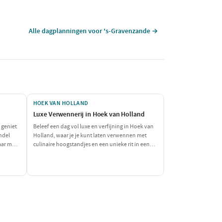
Alle dagplanningen voor 's-Gravenzande →
HOEK VAN HOLLAND
Luxe Verwennerij in Hoek van Holland
 geniet
Beleef een dag vol luxe en verfijning in Hoek van
ndel
Holland, waar je je kunt laten verwennen met
aar met
culinaire hoogstandjes en een unieke rit in een
 een
stijlvolle auto. Geniet van de prachtige omgeving
menzijn!
terwijl je jezelf onderdompelt in de luxe van
Restaurant Aquarius, gevolgd door een rit in een
prachtige oldtimer. Een perfect dagje uit voor de
fijnproever en liefhebber van het goede leven.