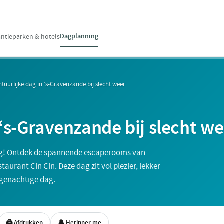
Dagplanning
ntieparken & hotels
tuurlijke dag in ‘s-Gravenzande bij slecht weer
 ‘s-Gravenzande bij slecht we
dag! Ontdek de spannende escaperooms van
taurant Cin Cin. Deze dag zit vol plezier, lekker
egenachtige dag.
🖨 Afdrukken
🔔 Herinner me