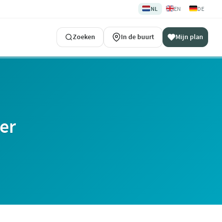
🇳🇱
🇬🇧
🇩🇪
NL
EN
DE
Zoeken
In de buurt
Mijn plan
er