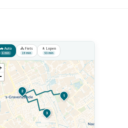
🚗 Auto
🚴 Fiets
🚶 Lopen
6 min
19 min
53 min
+
−
2
1
3