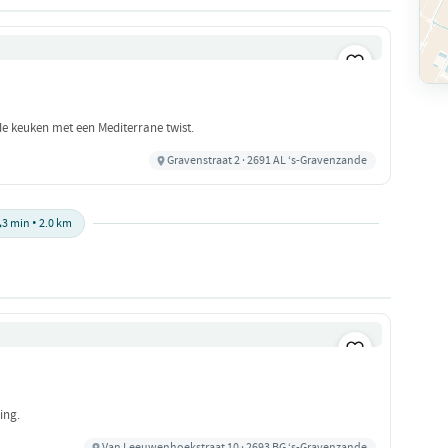
nde keuken met een Mediterrane twist.
Gravenstraat 2 · 2691 AL ‘s-Gravenzande

3 min • 2.0 km
ing.
Van Leeuwenhoekstraat 10 · 2693 BG ‘s-Gravenzande