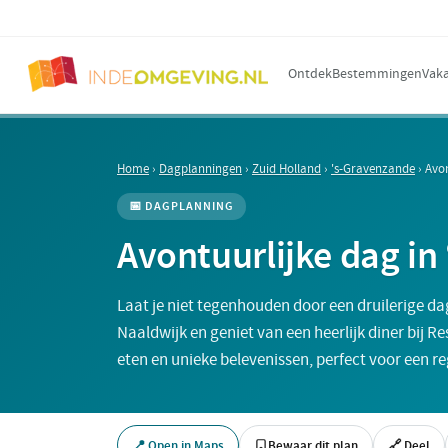
Ontdek
Bestemmingen
Vaka
Home
›
Dagplanningen
›
Zuid Holland
›
's-Gravenzande
›
Avon
📅 DAGPLANNING
Avontuurlijke dag in
Laat je niet tegenhouden door een druilerige 
Naaldwijk en geniet van een heerlijk diner bij Res
eten en unieke belevenissen, perfect voor een r
📍 Open in Maps
Bewaar dit plan
🔗 Deel