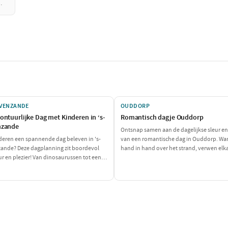
AVENZANDE
OUDDORP
ontuurlijke Dag met Kinderen in ‘s-
Romantisch dagje Ouddorp
nzande
Ontsnap samen aan de dagelijkse sleur en
deren een spannende dag beleven in 's-
van een romantische dag in Ouddorp. Wa
ande? Deze dagplanning zit boordevol
hand in hand over het strand, verwen elk
r en plezier! Van dinosaurussen tot een
een heerlijke lunch en sluit de dag af met
e snack: deze dag is perfect voor de hele
sfeervol diner. Perfect voor een intiem sa