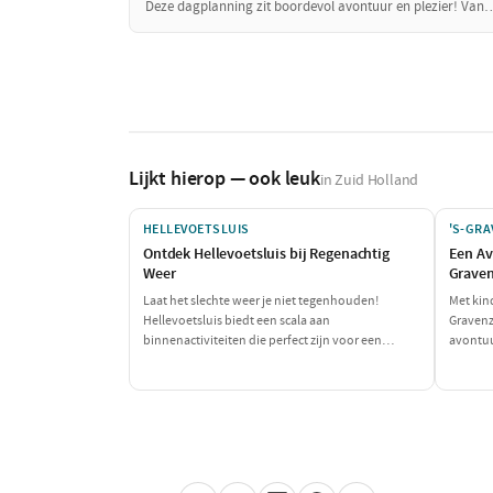
Deze dagplanning zit boordevol avontuur en plezier! Van
dinosaurussen tot een heerlijke snack: deze dag is perfect
voor de hele gezin.
Lijkt hierop — ook leuk
in Zuid Holland
HELLEVOETSLUIS
'S-GR
Ontdek Hellevoetsluis bij Regenachtig
Een Av
Weer
Grave
Laat het slechte weer je niet tegenhouden!
Met kin
Hellevoetsluis biedt een scala aan
Gravenz
binnenactiviteiten die perfect zijn voor een
avontuu
druilerige dag. Geniet van een ontspannen lunch,
heerlijk
waag je aan een spannende escape room en sluit
gezin.
de dag af met een heerlijk diner. Ideaal voor een
gezellige dag binnenshuis!