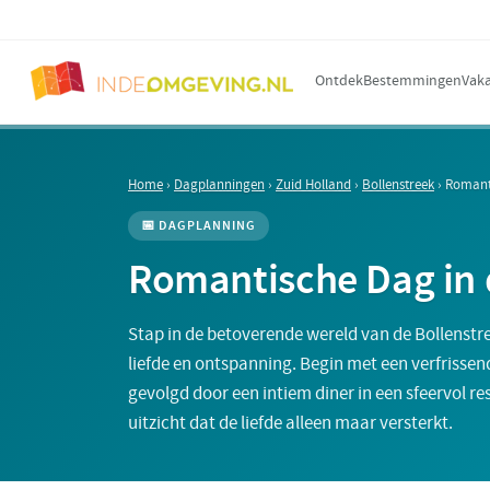
Ontdek
Bestemmingen
Vaka
Home
›
Dagplanningen
›
Zuid Holland
›
Bollenstreek
›
Romanti
📅 DAGPLANNING
Romantische Dag in 
Stap in de betoverende wereld van de Bollenstr
liefde en ontspanning. Begin met een verfrissen
gevolgd door een intiem diner in een sfeervol r
uitzicht dat de liefde alleen maar versterkt.