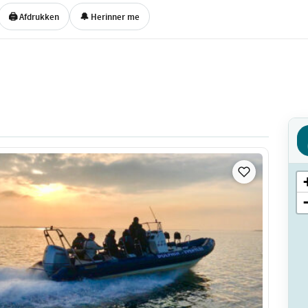
🖨 Afdrukken
🔔 Herinner me