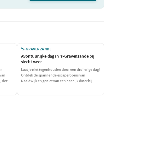
'S-GRAVENZANDE
Avontuurlijke dag in ‘s-Gravenzande bij
slecht weer
en
Laat je niet tegenhouden door een druilerige dag!
 van
Ontdek de spannende escaperooms van
d, deze
Naaldwijk en geniet van een heerlijk diner bij
het hele
Restaurant Cin Cin. Deze dag zit vol plezier, lekker
 strand
eten en unieke belevenissen, perfect voor een
regenachtige dag.