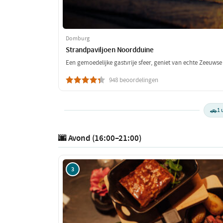
Domburg
Strandpaviljoen Noordduine
Een gemoedelijke gastvrije sfeer, geniet van echte Zeeuwse l
948 beoordelingen
🚗
1 
🌆 Avond (16:00–21:00)
3