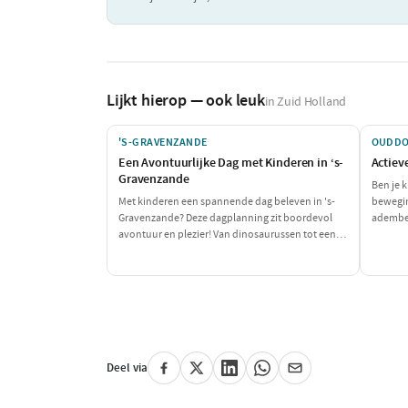
Lijkt hierop — ook leuk
in Zuid Holland
'S-GRAVENZANDE
OUDD
Een Avontuurlijke Dag met Kinderen in ‘s-
Actiev
Gravenzande
Ben je 
Met kinderen een spannende dag beleven in 's-
bewegin
Gravenzande? Deze dagplanning zit boordevol
ademben
avontuur en plezier! Van dinosaurussen tot een
het Kli
heerlijke snack: deze dag is perfect voor de hele
een mix
gezin.
Deel via