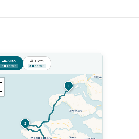
🚗 Auto
🚴 Fiets
2 u 42 min
5 u 22 min
+
1
−
2