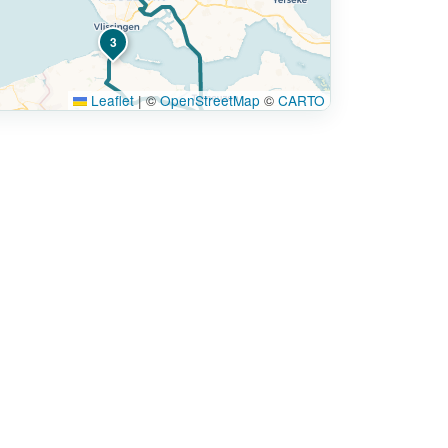
3
Leaflet
|
©
OpenStreetMap
©
CARTO