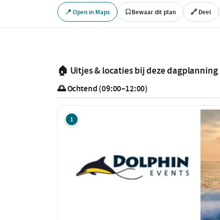
📍 Open in Maps
Bewaar dit plan
🔗 Deel
🏠 Uitjes & locaties bij deze dagplanning
🌅 Ochtend (09:00–12:00)
1