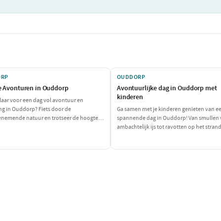
ORP
OUDDORP
e Avonturen in Ouddorp
Avontuurlijke dag in Ouddorp met
kinderen
klaar voor een dag vol avontuur en
g in Ouddorp? Fiets door de
Ga samen met je kinderen genieten van e
emende natuur en trotseer de hoogte in
spannende dag in Ouddorp! Van smullen
mpark Biesbosch! Deze actieve dag belooft
ambachtelijk ijs tot ravotten op het stran
 van plezier en inspanning voor iedereen.
dag biedt volop plezier en avontuur voor 
gezin. Maak mooie herinneringen aan het
en de leuke activiteiten!