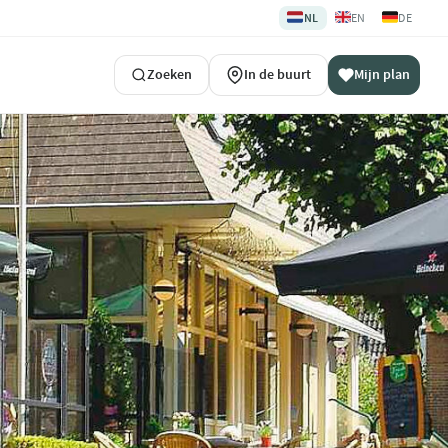
🇳🇱
🇬🇧
🇩🇪
NL
EN
DE
Zoeken
In de buurt
Mijn plan