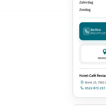
Zaterdag
Zondag
Bellen
0522 471 23
NAVIG
Hotel-Café Resta
Brink 15, 7963
0522 471 237