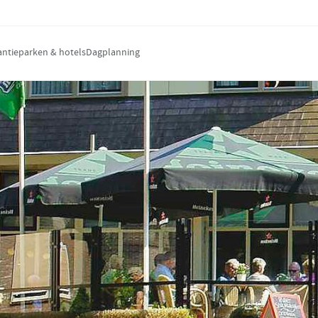
antieparken & hotels
Dagplanning