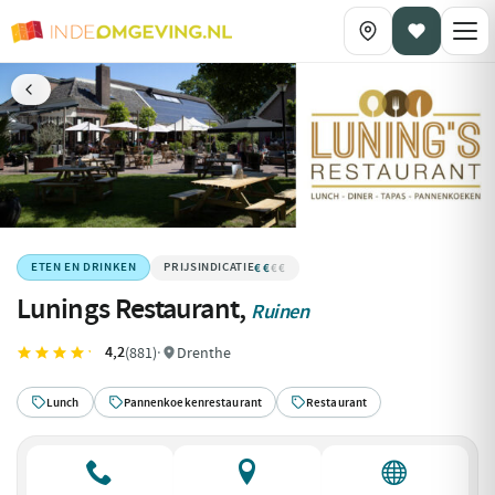
€€
€€€€
ETEN EN DRINKEN
Lunings Restaurant,
Ruinen
4,2
(881)
·
Drenthe
Lunch
Pannenkoekenrestaurant
Restaurant