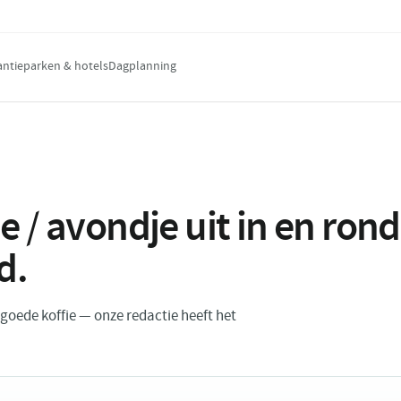
antieparken & hotels
Dagplanning
e / avondje uit in en ro
d
.
n goede koffie — onze redactie heeft het