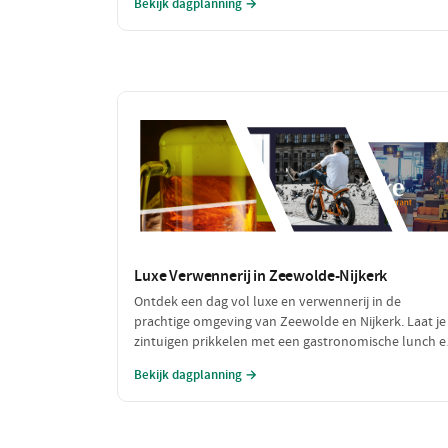
Bekijk dagplanning →
avonturiers die van beweging houden!
Luxe Verwennerij in Zeewolde-Nijkerk
Ontdek een dag vol luxe en verwennerij in de
prachtige omgeving van Zeewolde en Nijkerk. Laat je
zintuigen prikkelen met een gastronomische lunch e
geniet van een ontspannen spa-ervaring. Deze dag is
Bekijk dagplanning →
perfect om jezelf te omringen met luxe en comfort.