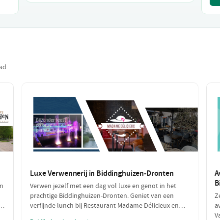
tad
Luxe Verwennerij in Biddinghuizen-Dronten
A
B
en
Verwen jezelf met een dag vol luxe en genot in het
prachtige Biddinghuizen-Dronten. Geniet van een
Z
de
verfijnde lunch bij Restaurant Madame Délicieux en
a
ontspan daarna met een exclusieve rondvaart door de
V