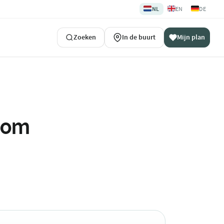
🇳🇱
🇬🇧
🇩🇪
NL
EN
DE
Zoeken
In de buurt
Mijn plan
ndom