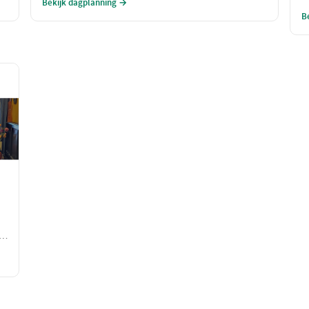
Bekijk dagplanning →
schitterende omgeving. Sluit je dag af met een culinair
d
B
diner bij La Cantina, waar mediterrane smaken je
k
zintuigen prikkelen.
r
o
n