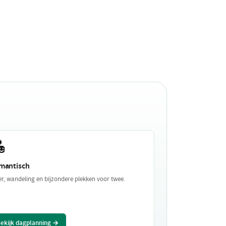

mantisch
er, wandeling en bijzondere plekken voor twee.
ekijk dagplanning →