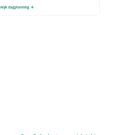
agplanning zorgt ervoor dat zowel ouders als
ekijk dagplanning →
inderen volop kunnen genieten van alles wat deze
egio te bieden heeft. Maak je klaar voor een
nvergetelijke dag!