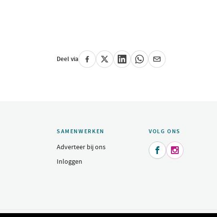
Deel via
SAMENWERKEN
VOLG ONS
Adverteer bij ons


Inloggen