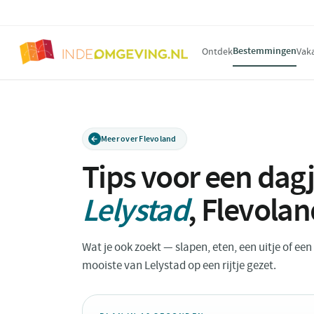
Bestemmingen
Ontdek
Vak
Meer over Flevoland
Tips voor een dagj
Lelystad
,
Flevolan
Wat je ook zoekt — slapen, eten, een uitje of ee
mooiste van Lelystad op een rijtje gezet.