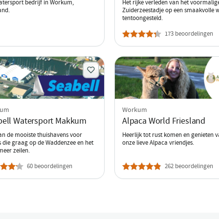
atersport bedrijf in Workum,
Het rijke verleden van het voormalig
and.
Zuiderzeestadje op een smaakvolle w
tentoongesteld.
173 beoordelingen
kum
Workum
bell Watersport Makkum
Alpaca World Friesland
an de mooiste thuishavens voor
Heerlijk tot rust komen en genieten 
rs die graag op de Waddenzee en het
onze lieve Alpaca vriendjes.
meer zeilen.
60 beoordelingen
262 beoordelingen