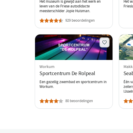
Het museum is gewijd aan het werk en
Het w
leven van de Friese autodidacte
Friesl
meesterschilder Jopie Huisman.
929 beoordelingen
Workum
Mak
Sportcentrum De Rolpeal
Sea
Een gezellig zwembad en sportcentrum in
Één v
Workum.
zeile
IJssel
80 beoordelingen