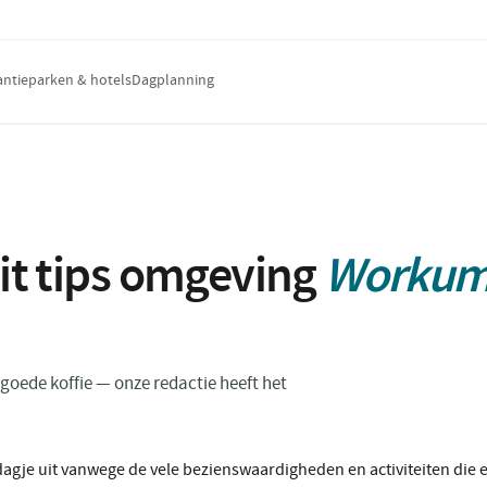
antieparken & hotels
Dagplanning
uit tips omgeving
Worku
n goede koffie — onze redactie heeft het
je uit vanwege de vele bezienswaardigheden en activiteiten die er