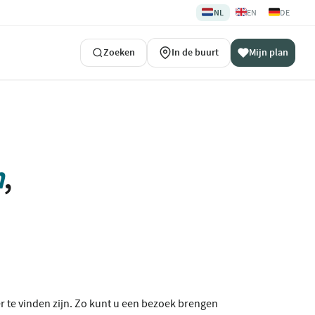
🇳🇱
🇬🇧
🇩🇪
NL
EN
DE
Zoeken
In de buurt
Mijn plan
m
,
 te vinden zijn. Zo kunt u een bezoek brengen