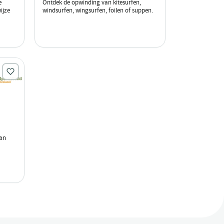
e
Ontdek de opwinding van kitesurfen,
ijze
windsurfen, wingsurfen, foilen of suppen.
van