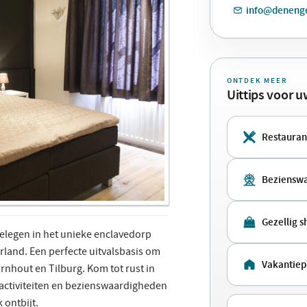
info@denenge
ONTDEK MEER
Uittips voor 
Restauran
Bezienswa
Gezellig 
gelegen in het unieke enclavedorp
rland. Een perfecte uitvalsbasis om
Vakantiep
rnhout en Tilburg. Kom tot rust in
activiteiten en bezienswaardigheden
 ontbijt.