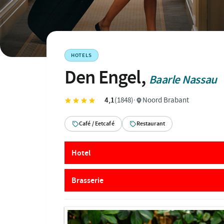
HOTELS
Den Engel,
Baarle Nassau
4,1
(1848)
·
Noord Brabant
Café / Eetcafé
Restaurant
Hotel
Brasserie