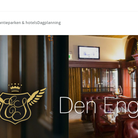
antieparken & hotels
Dagplanning