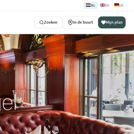
🇳🇱
🇬🇧
🇩🇪
NL
EN
DE
Zoeken
In de buurt
Mijn plan