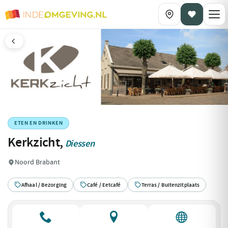
ETEN EN DRINKEN
Kerkzicht,
Diessen
Noord Brabant
Afhaal / Bezorging
Café / Eetcafé
Terras / Buitenzitplaats