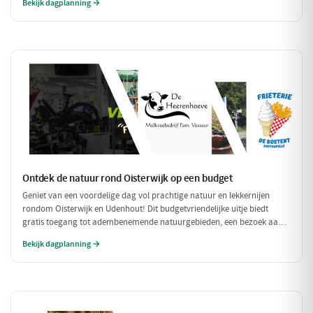
Bekijk dagplanning →
compleet met een ontspannen fietstocht door de prachtige omgeving!
Ontdek de natuur rond Oisterwijk op een budget
Geniet van een voordelige dag vol prachtige natuur en lekkernijen
rondom Oisterwijk en Udenhout! Dit budgetvriendelijke uitje biedt
gratis toegang tot adembenemende natuurgebieden, een bezoek aan
een lokale zuivelboerderij en een gezellige plek voor een betaalbare
Bekijk dagplanning →
lunch. Perfect voor een dag vol avontuur zonder je portemonnee te
veel te belasten!