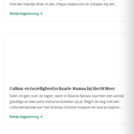
met een heerlijk diner in een chique restaurant en ontspan bij een
exclusieve wellness ervaring. Dit is de perfecte dag om jezelf helemaal
Bekijk dagplanning →
in de watten te leggen.
Cultuur en Gezelligheid in Baarle-Nassau bij Slecht Weer
Geen zorgen over de regen, want in Baarle-Nassau wachten een aantal
gezellige en leerzame indooractiviteiten op je! Begin de dag met een
cultureel bezoek aan het Andreas Schotel museum en laat je inspireren
door de unieke kunst. Geniet daarna van een heerlijke lunch in het
Bekijk dagplanning →
knusse Grand Café De Beerze voordat je weer verder gaat met een
gezellige middag vol lekkernijen en goed gezelschap.