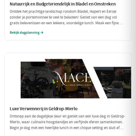
Natuurrijk en Budgetvriendelijk in Bladel en Omstreken
Ontdek het prachtige landschap rondom Bladel, Hapert en Eersel
zonder je portemonnee te veel te belasten! Geniet van een dag vol
gratis belevenissen en een lekkere, voordelige lunch. Maak een fijne
wandeling door de natuur en sluit je dag af met een budgetvriendelijke
Bekijk dagplanning →
hap.
Luxe Verwennerij in Geldrop-Mierlo
Ontsnap aan de dagelijkse sleur en geniet van een luxe dag in Geldrop-
Mierlo, waar culinaire hoogstandjes en verfijnde sferen samenkomen.
Begin je dag met een heerlijke lunch in een chique setting en sluit af
met een voortreffelijk diner in een sfeervol restaurant. Maak het