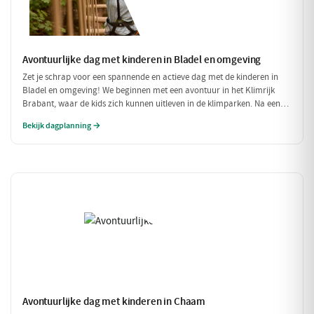
Avontuurlijke dag met kinderen in Bladel en omgeving
Zet je schrap voor een spannende en actieve dag met de kinderen in
Bladel en omgeving! We beginnen met een avontuur in het Klimrijk
Brabant, waar de kids zich kunnen uitleven in de klimparken. Na een
stevige lunch bij Brasserie 't Smokkelstrand, is het tijd voor een
Bekijk dagplanning →
heerlijke traktatie bij Milly's IJs Boutique, waar je kunt zien hoe het
ambachtelijke ijs wordt gemaakt. Een perfecte dag vol plezier en
verfrissingen!
Avontuurlijke dag met kinderen in Chaam