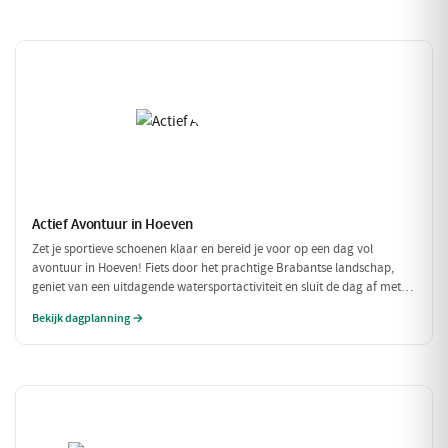
Actief Avontuur in Hoeven
Zet je sportieve schoenen klaar en bereid je voor op een dag vol
avontuur in Hoeven! Fiets door het prachtige Brabantse landschap,
geniet van een uitdagende watersportactiviteit en sluit de dag af met
een heerlijke maaltijd. Dit is de perfecte gelegenheid om actief bezig te
Bekijk dagplanning →
zijn in de natuur!