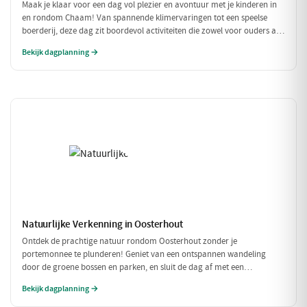
Maak je klaar voor een dag vol plezier en avontuur met je kinderen in
en rondom Chaam! Van spannende klimervaringen tot een speelse
boerderij, deze dag zit boordevol activiteiten die zowel voor ouders als
voor kinderen een feestje zijn. Geniet samen van de natuur en de
Bekijk dagplanning →
gezellige eetgelegenheden!
Natuurlijke Verkenning in Oosterhout
Ontdek de prachtige natuur rondom Oosterhout zonder je
portemonnee te plunderen! Geniet van een ontspannen wandeling
door de groene bossen en parken, en sluit de dag af met een
betaalbare lunch. Perfect voor een budgetvriendelijk dagje uit met
Bekijk dagplanning →
vrienden of gezin!