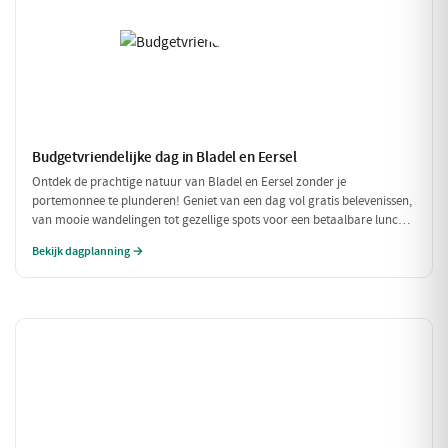
Budgetvriendelijke dag in Bladel en Eersel
Ontdek de prachtige natuur van Bladel en Eersel zonder je
portemonnee te plunderen! Geniet van een dag vol gratis belevenissen,
van mooie wandelingen tot gezellige spots voor een betaalbare lunch.
Deze budgetvriendelijke planning laat je genieten van de omgeving
Bekijk dagplanning →
zonder dat je veel hoeft uit te geven.