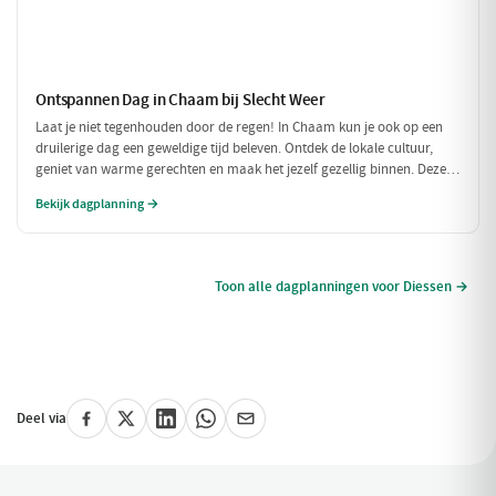
Ontspannen Dag in Chaam bij Slecht Weer
Laat je niet tegenhouden door de regen! In Chaam kun je ook op een
druilerige dag een geweldige tijd beleven. Ontdek de lokale cultuur,
geniet van warme gerechten en maak het jezelf gezellig binnen. Deze
dagplanning is perfect voor als het weer niet meewerkt, maar je toch
Bekijk dagplanning →
wilt genieten van alles wat Chaam te bieden heeft.
Toon alle dagplanningen voor Diessen →
Deel via