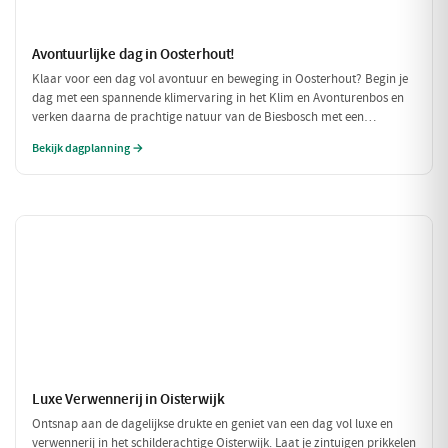
Avontuurlijke dag in Oosterhout!
Klaar voor een dag vol avontuur en beweging in Oosterhout? Begin je
dag met een spannende klimervaring in het Klim en Avonturenbos en
verken daarna de prachtige natuur van de Biesbosch met een
ontspannen boottocht. Sluit de dag af met een welverdiende lunch bij
Bekijk dagplanning →
Natuurpoortcafé BOS & Co, waar je energie krijgt voor de volgende
uitdagingen!
Luxe Verwennerij in Oisterwijk
Ontsnap aan de dagelijkse drukte en geniet van een dag vol luxe en
verwennerij in het schilderachtige Oisterwijk. Laat je zintuigen prikkelen