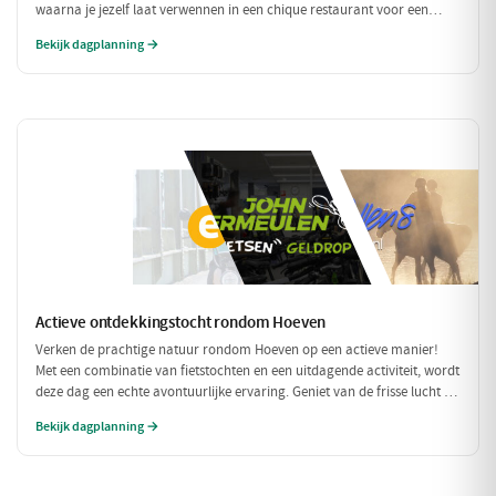
waarna je jezelf laat verwennen in een chique restaurant voor een
verfijnd diner. Tussen de culinaire hoogstandjes door, spoel je je zorgen
Bekijk dagplanning →
weg met een bezoek aan een exclusieve wellness. Een dag om nooit te
vergeten!
Actieve ontdekkingstocht rondom Hoeven
Verken de prachtige natuur rondom Hoeven op een actieve manier!
Met een combinatie van fietstochten en een uitdagende activiteit, wordt
deze dag een echte avontuurlijke ervaring. Geniet van de frisse lucht en
de mooie omgeving terwijl je actief bezig bent.
Bekijk dagplanning →