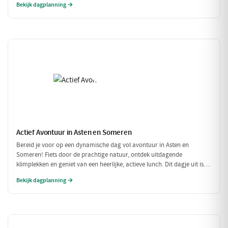
Bekijk dagplanning →
Actief Avontuur in Asten en Someren
Bereid je voor op een dynamische dag vol avontuur in Asten en
Someren! Fiets door de prachtige natuur, ontdek uitdagende
klimplekken en geniet van een heerlijke, actieve lunch. Dit dagje uit is
perfect voor iedereen die houdt van buiten zijn en in beweging blijven.
Bekijk dagplanning →