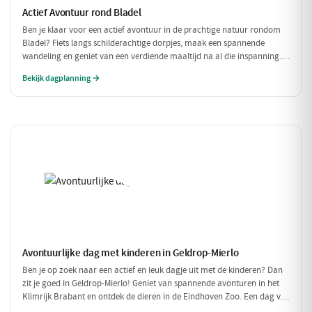
Actief Avontuur rond Bladel
Ben je klaar voor een actief avontuur in de prachtige natuur rondom
Bladel? Fiets langs schilderachtige dorpjes, maak een spannende
wandeling en geniet van een verdiende maaltijd na al die inspanning.
Deze dag vol beweging en avontuur is perfect voor iedereen die van
Bekijk dagplanning →
buiten zijn houdt!
Avontuurlijke dag met kinderen in Geldrop-Mierlo
Ben je op zoek naar een actief en leuk dagje uit met de kinderen? Dan
zit je goed in Geldrop-Mierlo! Geniet van spannende avonturen in het
Klimrijk Brabant en ontdek de dieren in de Eindhoven Zoo. Een dag vol
plezier voor het hele gezin!