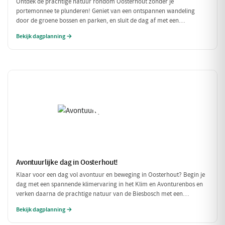
Ontdek de prachtige natuur rondom Oosterhout zonder je
portemonnee te plunderen! Geniet van een ontspannen wandeling
door de groene bossen en parken, en sluit de dag af met een
betaalbare lunch. Perfect voor een budgetvriendelijk dagje uit met
Bekijk dagplanning →
vrienden of gezin!
Avontuurlijke dag in Oosterhout!
Klaar voor een dag vol avontuur en beweging in Oosterhout? Begin je
dag met een spannende klimervaring in het Klim en Avonturenbos en
verken daarna de prachtige natuur van de Biesbosch met een
ontspannen boottocht. Sluit de dag af met een welverdiende lunch bij
Bekijk dagplanning →
Natuurpoortcafé BOS & Co, waar je energie krijgt voor de volgende
uitdagingen!