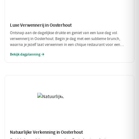
Luxe Verwennerij in Oosterhout
Ontsnap aan de dagelijkse drukte en geniet van een luxe dag vol
verwennerij in Oosterhout. Begin je dag met een sublieme brunch,
waarna je jezelf laat verwennen in een chique restaurant voor een
verfijnd diner. Tussen de culinaire hoogstandjes door, spoel je je zorgen
Bekijk dagplanning →
weg met een bezoek aan een exclusieve wellness. Een dag om nooit te
vergeten!
Natuurlijke Verkenning in Oosterhout