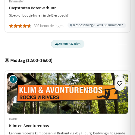
Drimmelen
Diepstraten Botenverhuur
Sloep of bootje huren in de Biesbosch?
Biesboschweg 6 · 4924 BB Drimmelen
366 beoordelingen
🚗
50 min • 37.8 km
🌞 Middag (12:00–16:00)
2
Goirle
Klim en Avonturenbos
Eén van mooiste klimbossen in Brabant vlakbij Tilburg. Bedwing uitdagende