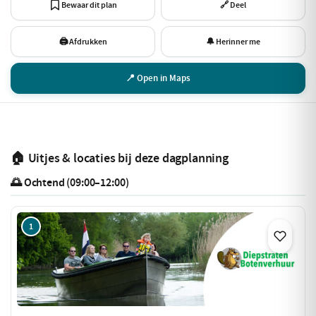
Bewaar dit plan
🔗 Deel
🖨 Afdrukken
🔔 Herinner me
📍 Open in Maps
🏠 Uitjes & locaties bij deze dagplanning
🌅 Ochtend (09:00–12:00)
1