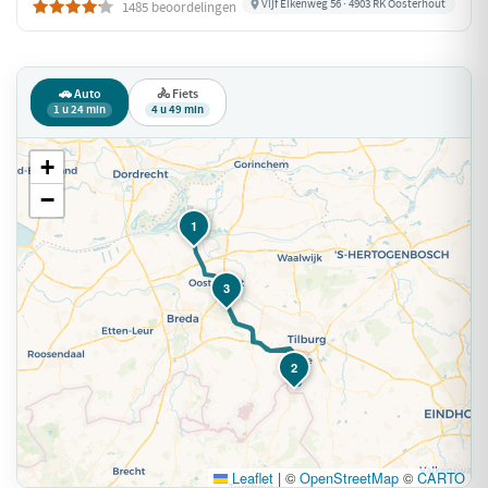
Vijf Eikenweg 56 · 4903 RK Oosterhout
1485 beoordelingen
🚗 Auto
🚴 Fiets
1 u 24 min
4 u 49 min
+
−
1
3
2
Leaflet
|
©
OpenStreetMap
©
CARTO