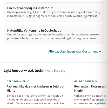
Luxe Verwennerij in Oosterhout
Ontsnap aan de dagelijkse drukte en geniet van een luxe dag vol verwennerij
in Oosterhout. Begin je dag met een sublieme brunch, waarna je jezelf laat
verwennen in een chique restaurant voor een verfijnd diner. Tussen de
culinaire hoogstandjes door, spoel je je zorgen weg met een bezoek aan een
exclusieve wellness. Een dag om nooit te vergeten!
Natuurlijke Verkenning in Oosterhout
Ontdek de prachtige natuur rondom Oosterhout zonder je portemonnee te
plunderen! Geniet van een ontspannen wandeling door de groene bossen
en parken, en sluit de dag af met een betaalbare lunch. Perfect voor een
budgetvriendelijk dagje uit met vrienden of gezin!
Alle dagplanningen voor Oosterhout →
Lijkt hierop — ook leuk
in Noord Brabant
GELDROP-MIERLO
GELDROP-MIERLO
Avontuurlijke dag met kinderen in Geldrop-
Romantisch Fietsen en Di
Mierlo
Mierlo
Ben je op zoek naar een actief en leuk dagje uit
Verken samen de prachtige 
met de kinderen? Dan zit je goed in Geldrop-
Mierlo op de fiets en geniet
Mierlo! Geniet van spannende avonturen in het
momenten met je geliefde. 
Klimrijk Brabant en ontdek de dieren in de
romantisch diner in een sfe