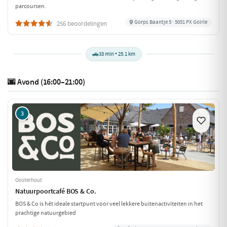
parcoursen.
Gorps Baantje 5 · 5051 PX Goirle
256 beoordelingen
🚗
33 min • 25.1 km
🌆 Avond (16:00–21:00)
3
Oosterhout
Natuurpoortcafé BOS & Co.
BOS & Co is hét ideale startpunt voor veel lekkere buitenactiviteiten in het
prachtige natuurgebied