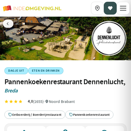
DAGJE UIT
ETEN EN DRINKEN
Pannenkoekenrestaurant Dennenlucht,
Breda
4,0
(1655)
·
Noord Brabant
Eetboerderij / Boerderijrestaurant
Pannenkoekenrestaurant