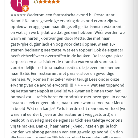
5/5
⭐️⭐️⭐️⭐️⭐️ Wederom een fantastische avond bij Restaurant
Napoli! Na onze geweldige ervaring de avond ervoor zijn we
opnieuw teruggegaan naar dit gezellige Italiaanse restaurant –
en wat zijn we blij dat we dat gedaan hebben! Wéér werden we
warm en hartelijk ontvangen door Mette, die met haar
gastvrijheid, glimlach en oog voor detail opnieuw een 10-
sterren bediening neerzette. Wat een topper! Ook de eigenaar
heeft zichzelf weer overtroffen in de keuken. De lasagne, pizza
carpaccio en als afsluiter de tiramisu waren stuk voor stuk
voortreffelijk – echte smaaksensaties die je even meenemen
naar Italië. Een restaurant met passie, sfeer en geweldige
mensen. Wij komen hier zeker vaker terug! Lees onder onze
ervaring van de avond ervoor!!!!!!! ⭐️⭐️⭐️⭐️⭐️ Wat een topavond
bij Restaurant Napoli in Brielle! We kwamen binnen toen het
bomvol zat — tafels bezet én topdrukte met bezorgen. In eerste
instantie leek er geen plek, maar toen kwam serveerster Mette
in beeld. Wat een kanjer! Ze luisterde echt naar ons verhaal (we
waren al eerder bij een ander restaurant weggestuurd) en
besloot in overleg met de eigenaar tóch een tafeltje voor ons
vrij te maken. Dankzij haar hartelijkheid, inzet en gulle lach
konden we alsnog genieten van een geweldige avond. En dan
die lasagne… ongelooflijk lekker. Alsof je smaakpapillen een