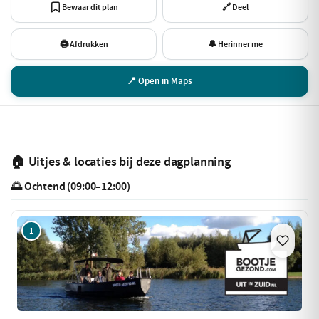
Bewaar dit plan
🔗 Deel
🖨 Afdrukken
🔔 Herinner me
📍 Open in Maps
🏠 Uitjes & locaties bij deze dagplanning
🌅 Ochtend (09:00–12:00)
1