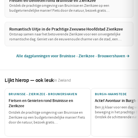
Fietsen en Genieten rond Bruinisse en Zierikzee
Ontdek de prachtige omgeving van Bruinisse en Zierikzee op een
budgetvriendelijke manier! Fiets door de natuur, bezoek gratis
bezienswaardigheden en geniet van een betaalbare lunch. Een perfecte dag
vol avontuur zonder de portemonnee te zwaar te belasten!
Romantisch Uitje in de Prachtige Zeeuwse Hoofdstad Zierikzee
Ontsnap samen naar het betoverende Zierikzee voor een onvergetelijke
romantische dag. Geniet van de eeuwenoude charme van de stad, een
heerlijke lunch met uitzicht op de haven en sluit de dag af met een sfeervol
diner. Laat de liefde bloeien te midden van schilderachtige straatjes en
prachtige uitzichten!
Alle dagplanningen voor Bruinisse - Zierikzee - Brouwershaven →
Lijkt hierop — ook leuk
in Zeeland
BRUINISSE - ZIERIKZEE - BROUWERSHAVEN
BURGH-HAAMSTEDE
Fietsen en Genieten rond Bruinisse en
Actief Avontuur in Burg
Zierikzee
Ben jij klaar voor een dag v
beweging in het prachtige
Ontdek de prachtige omgeving van Bruinisse en
Ontdek de schitterende natu
Zierikzee op een budgetvriendelijke manier! Fiets
van spannende watersporten 
door de natuur, bezoek gratis
dag af met een smakelijke ma
bezienswaardigheden en geniet van een
voor de echte avonturiers!
betaalbare lunch. Een perfecte dag vol avontuur
zonder de portemonnee te zwaar te belasten!