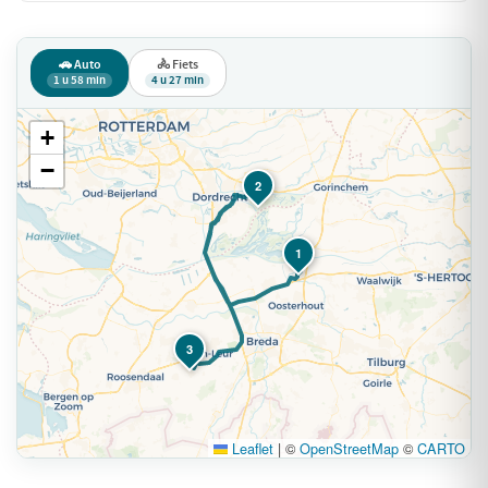
🚗 Auto
🚴 Fiets
1 u 58 min
4 u 27 min
+
−
2
1
3
Leaflet
|
©
OpenStreetMap
©
CARTO