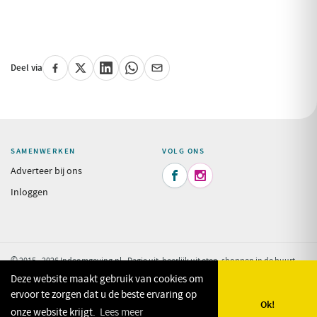
Deel via
SAMENWERKEN
VOLG ONS
Adverteer bij ons


Inloggen
© 2015 - 2026 Indeomgeving.nl - Dagje uit, heerlijk uit eten, shoppen in de buurt
van uw vakantiepark.
Privacy Policy
Deze website maakt gebruik van cookies om
ervoor te zorgen dat u de beste ervaring op
Ok!
onze website krijgt.
Lees meer