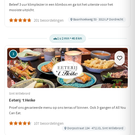
Beleef 3 uur klimplezier in een klimbos en ga tot het uiterste voor het
mooiste uitzicht.
Baanhoekweg 53 · 3313 LP Dordrecht
201 beoordelingen
🚗
1 u 2 min • 46.6 km
3
Sint Willebrord
Eeterij ‘t Heike
Proef ons gevarieerde menu op ons terras of binnen. Ook 3-gangen of All You
Can Eat.
107 beoordelingen
Dorpsstraat 134 · 4711 EL Sint Willebrord