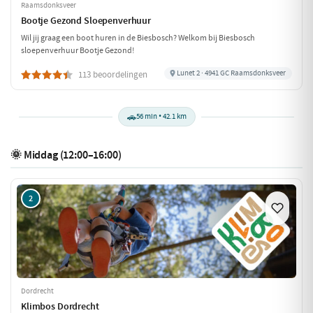
Raamsdonksveer
Bootje Gezond Sloepenverhuur
Wil jij graag een boot huren in de Biesbosch? Welkom bij Biesbosch
sloepenverhuur Bootje Gezond!
Lunet 2 · 4941 GC Raamsdonksveer
113 beoordelingen
🚗
56 min • 42.1 km
🌞 Middag (12:00–16:00)
2
Dordrecht
Klimbos Dordrecht