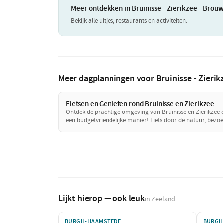
Meer ontdekken in Bruinisse - Zierikzee - Bro
Bekijk alle uitjes, restaurants en activiteiten.
Meer dagplanningen voor Bruinisse - Zieri
Fietsen en Genieten rond Bruinisse en Zierikzee
Ontdek de prachtige omgeving van Bruinisse en Zierikzee 
een budgetvriendelijke manier! Fiets door de natuur, bezo
gratis bezienswaardigheden en geniet van een betaalbare
lunch. Een perfecte dag vol avontuur zonder de
portemonnee te zwaar te belasten!
Lijkt hierop — ook leuk
in Zeeland
BURGH-HAAMSTEDE
BURGH