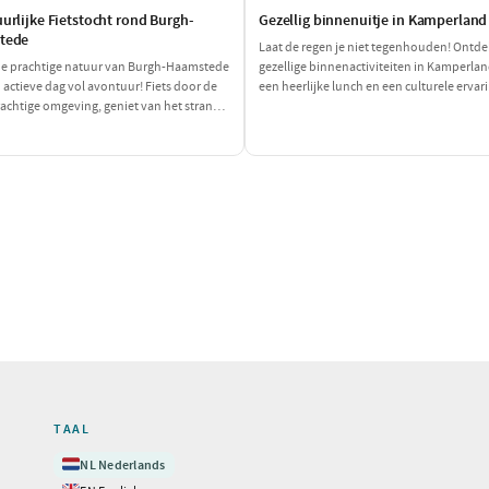
urlijke Fietstocht rond Burgh-
Gezellig binnenuitje in Kamperland
tede
Laat de regen je niet tegenhouden! Ontde
de prachtige natuur van Burgh-Haamstede
gezellige binnenactiviteiten in Kamperla
 actieve dag vol avontuur! Fiets door de
een heerlijke lunch en een culturele ervar
rachtige omgeving, geniet van het strand
Perfect voor een dagje uit met slecht weer,
 jezelf op met heerlijke pannenkoeken na
warm en comfortabel kunt genieten!
 vol bewegen. Deze dag is perfect voor
n die van een sportieve uitdaging houdt!
TAAL
🇳🇱
NL
Nederlands