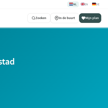
🇳🇱
🇬🇧
🇩🇪
NL
EN
DE
Zoeken
In de buurt
Mijn plan
stad