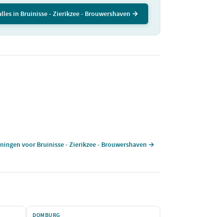
lles in Bruinisse - Zierikzee - Brouwershaven →
nningen voor Bruinisse - Zierikzee - Brouwershaven →
DOMBURG