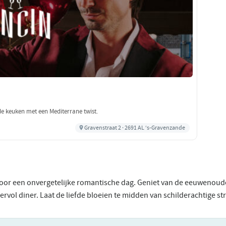
nde keuken met een Mediterrane twist.
Gravenstraat 2 · 2691 AL ‘s-Gravenzande
or een onvergetelijke romantische dag. Geniet van de eeuwenoude
eervol diner. Laat de liefde bloeien te midden van schilderachtige st