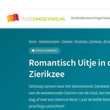
Ontdek
Bestemmingen
Vaka
Home
›
Dagplanningen
›
Zeeland
›
Bruinisse - Zierikzee - Br
📅 DAGPLANNING
Romantisch Uitje in
Zierikzee
Ontsnap samen naar het betoverende Zierikzee 
van de eeuwenoude charme van de stad, een heerl
dag af met een sfeervol diner. Laat de liefde bl
prachtige uitzichten!