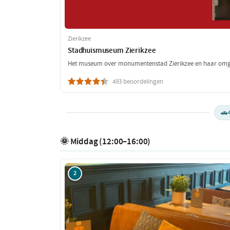
Zierikzee
Stadhuismuseum Zierikzee
Het museum over monumentenstad Zierikzee en haar omg
493 beoordelingen
🚗
🌞 Middag (12:00–16:00)
2