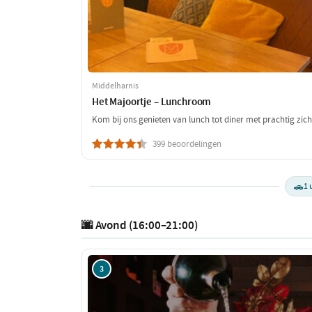
Middelharnis
Het Majoortje – Lunchroom
Kom bij ons genieten van lunch tot diner met prachtig zic
399 beoordelingen
🚗
1 
🌆 Avond (16:00–21:00)
3