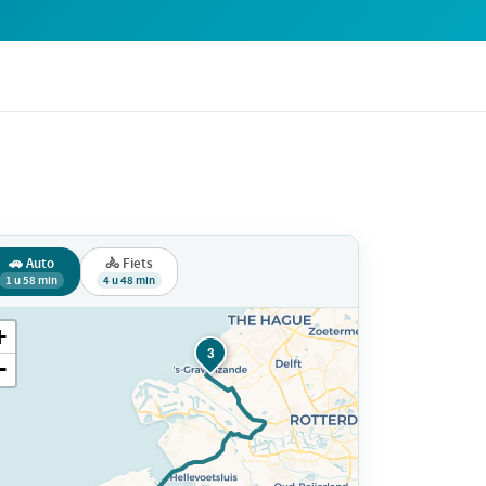
🚗 Auto
🚴 Fiets
1 u 58 min
4 u 48 min
+
3
−