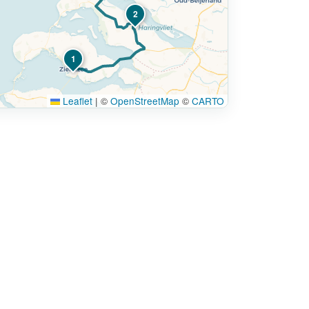
2
1
Leaflet
|
©
OpenStreetMap
©
CARTO