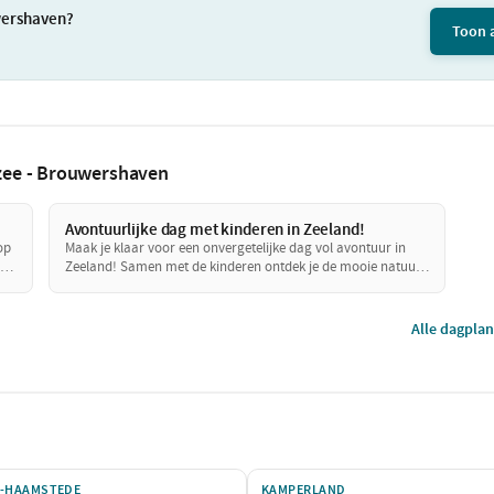
uwershaven?
Toon a
kzee - Brouwershaven
Avontuurlijke dag met kinderen in Zeeland!
op
Maak je klaar voor een onvergetelijke dag vol avontuur in
ek
Zeeland! Samen met de kinderen ontdek je de mooie natuur
rondom Bruinisse, Zierikzee en Brouwershaven. Van een
avontuurlijke boottocht tot speelse momenten in de natuur,
deze dag is perfect voor gezinnen die samen willen genieten.
Alle dagpla
-HAAMSTEDE
KAMPERLAND