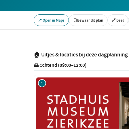
📍 Open in Maps
Bewaar dit plan
🔗 Deel
🏠 Uitjes & locaties bij deze dagplanning
🌅 Ochtend (09:00–12:00)
1