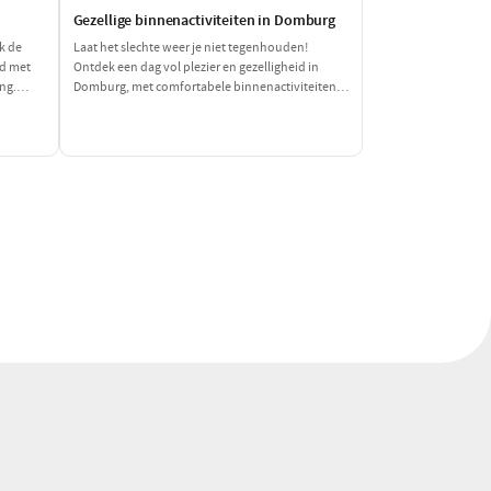
Gezellige binnenactiviteiten in Domburg
k de
Laat het slechte weer je niet tegenhouden!
nd met
Ontdek een dag vol plezier en gezelligheid in
ing.
Domburg, met comfortabele binnenactiviteiten
 waar je
die perfect zijn voor regenachtige of koude
dagen. Geniet van een heerlijke lunch en verken
fascinerende musea, allemaal binnen
handbereik.