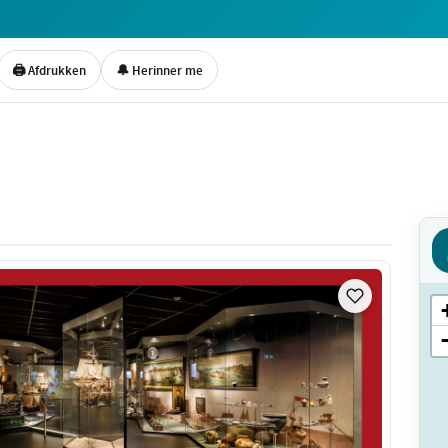
🖨 Afdrukken
🔔 Herinner me