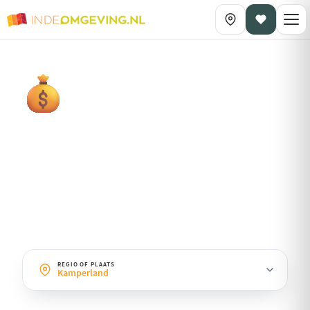
DAGPLANNING OP THEMA
Budget
· Kamperland
Leuke dagen zonder grote kosten: gratis natuurgebieden, parken
en betaalbare uitjes.
REGIO OF PLAATS
Kamperland