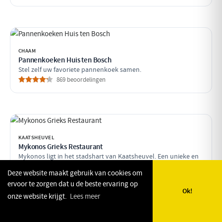
CHAAM
Pannenkoeken Huis ten Bosch
Stel zelf uw favoriete pannenkoek samen.
869 beoordelingen
KAATSHEUVEL
Mykonos Grieks Restaurant
Mykonos ligt in het stadshart van Kaatsheuvel. Een unieke en
sfeervolle griekse ambiance !
Deze website maakt gebruik van cookies om
1310 beoordelingen
ervoor te zorgen dat u de beste ervaring op
Ok!
onze website krijgt.
Lees meer
🗺️
🔎
✨
❤️
Kaart
Zoeken
Plan mijn dag
Favorieten