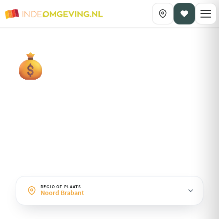
DAGPLANNING OP THEMA
Budget
· Noord Brabant
Leuke dagen zonder grote kosten: gratis natuurgebieden, parken
en betaalbare uitjes.
REGIO OF PLAATS
Noord Brabant