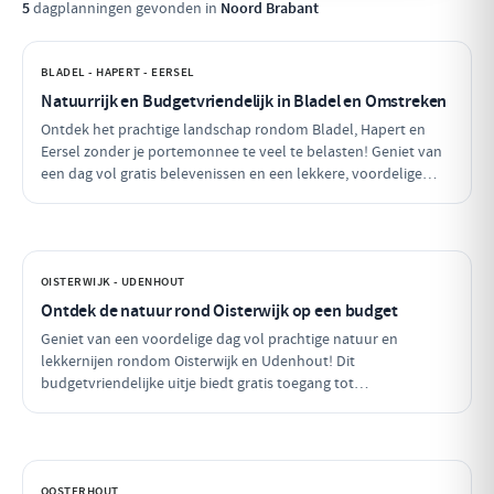
5
dagplanningen gevonden in
Noord Brabant
BLADEL - HAPERT - EERSEL
Natuurrijk en Budgetvriendelijk in Bladel en Omstreken
Ontdek het prachtige landschap rondom Bladel, Hapert en
Eersel zonder je portemonnee te veel te belasten! Geniet van
een dag vol gratis belevenissen en een lekkere, voordelige
lunch. Maak een fijne wandeling door de natuur en sluit je dag
af met een budgetvriendelijke hap.
OISTERWIJK - UDENHOUT
Ontdek de natuur rond Oisterwijk op een budget
Geniet van een voordelige dag vol prachtige natuur en
lekkernijen rondom Oisterwijk en Udenhout! Dit
budgetvriendelijke uitje biedt gratis toegang tot
adembenemende natuurgebieden, een bezoek aan een lokale
zuivelboerderij en een gezellige plek voor een betaalbare
lunch. Perfect voor een dag vol avontuur zonder je
portemonnee te veel te belasten!
OOSTERHOUT