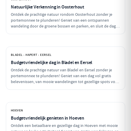
Natuurlijke Verkenning in Oosterhout
Ontdek de prachtige natuur rondom Oosterhout zonder je
portemonnee te plunderen! Geniet van een ontspannen
wandeling door de groene bossen en parken, en sluit de dag af
met een betaalbare lunch. Perfect voor een budgetvriendelijk
dagje uit met vrienden of gezin!
BLADEL - HAPERT - EERSEL
Budgetvriendelijke dag in Bladel en Eersel
Ontdek de prachtige natuur van Bladel en Eersel zonder je
portemonnee te plunderen! Geniet van een dag vol gratis
belevenissen, van mooie wandelingen tot gezellige spots voor
een betaalbare lunch. Deze budgetvriendelijke planning laat je
genieten van de omgeving zonder dat je veel hoeft uit te
geven.
HOEVEN
Budgetvriendelijk genieten in Hoeven
Ontdek een betaalbare en gezellige dag in Hoeven met mooie