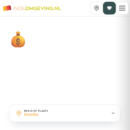
DAGPLANNING OP THEMA
Budget
· Drenthe
Leuke dagen zonder grote kosten: gratis natuurgebieden, parken
en betaalbare uitjes.
REGIO OF PLAATS
Drenthe