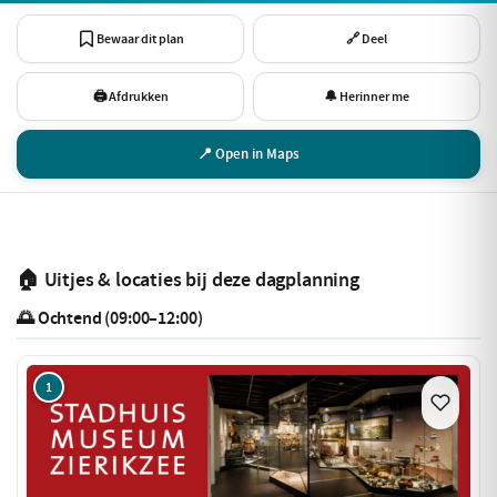
Bewaar dit plan
🔗 Deel
🖨 Afdrukken
🔔 Herinner me
📍 Open in Maps
🏠 Uitjes & locaties bij deze dagplanning
🌅 Ochtend (09:00–12:00)
1