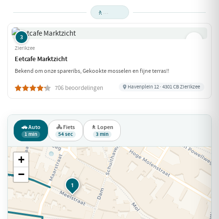
🚶
3
Zierikzee
Eetcafe Marktzicht
Bekend om onze spareribs, Gekookte mosselen en fijne terras!!
Havenplein 12 · 4301 CB Zierikzee
706 beoordelingen
🚗 Auto
🚴 Fiets
🚶 Lopen
1 min
54 sec
3 min
+
−
1