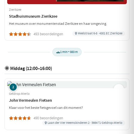
Zierikzee
Stadhuismuseum Zierikzee
Het museum over monumentenstad Zierikzee en haar omgeving.
Meelstraat 6-8 · 4301 EC Zierikzee
493 beoordelingen
🚗
1 min • 883 m
🌞 Middag (12:00–16:00)
2
Geldrop-Mierlo
John Vermeulen Fietsen
Klaar voor het beste fietsgevoel van dit moment?
490 beoordelingen
Laan der Vier Heemskinderen 2 · 5664 TJ Geldrop-Mierlo