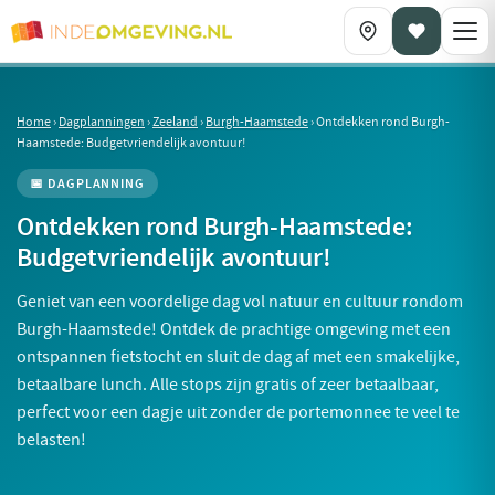
Home
›
Dagplanningen
›
Zeeland
›
Burgh-Haamstede
›
Ontdekken rond Burgh-
Haamstede: Budgetvriendelijk avontuur!
📅 DAGPLANNING
Ontdekken rond Burgh-Haamstede:
Budgetvriendelijk avontuur!
Geniet van een voordelige dag vol natuur en cultuur rondom
Burgh-Haamstede! Ontdek de prachtige omgeving met een
ontspannen fietstocht en sluit de dag af met een smakelijke,
betaalbare lunch. Alle stops zijn gratis of zeer betaalbaar,
perfect voor een dagje uit zonder de portemonnee te veel te
belasten!