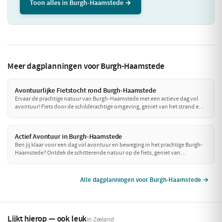
Toon alles in Burgh-Haamstede →
Meer dagplanningen voor Burgh-Haamstede
Avontuurlijke Fietstocht rond Burgh-Haamstede
Ervaar de prachtige natuur van Burgh-Haamstede met een actieve dag vol
avontuur! Fiets door de schilderachtige omgeving, geniet van het strand en
laad jezelf op met heerlijke pannenkoeken na een dag vol bewegen. Deze
dag is perfect voor iedereen die van een sportieve uitdaging houdt!
Actief Avontuur in Burgh-Haamstede
Ben jij klaar voor een dag vol avontuur en beweging in het prachtige Burgh-
Haamstede? Ontdek de schitterende natuur op de fiets, geniet van
spannende watersporten en sluit je actieve dag af met een smakelijke
maaltijd. Dit is dé dag voor de echte avonturiers!
Alle dagplanningen voor Burgh-Haamstede →
Lijkt hierop — ook leuk
in Zeeland