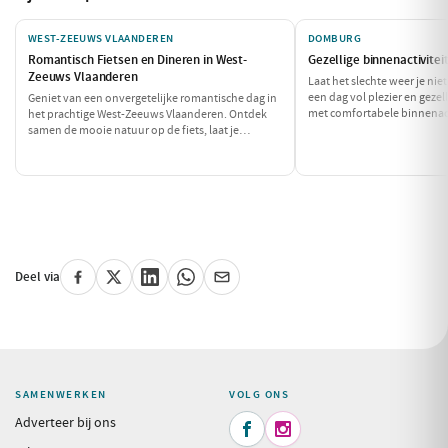
WEST-ZEEUWS VLAANDEREN
DOMBURG
Romantisch Fietsen en Dineren in West-
Gezellige binnenactivite
Zeeuws Vlaanderen
Laat het slechte weer je ni
een dag vol plezier en geze
Geniet van een onvergetelijke romantische dag in
met comfortabele binnenacti
het prachtige West-Zeeuws Vlaanderen. Ontdek
zijn voor regenachtige of k
samen de mooie natuur op de fiets, laat je
een heerlijke lunch en verk
verrassen door de culinaire hoogstandjes en
musea, allemaal binnen ha
geniet van intieme momenten aan zee. Dit is de
perfecte combinatie van ontspanning en
romantiek!
Deel via
SAMENWERKEN
VOLG ONS
Adverteer bij ons

