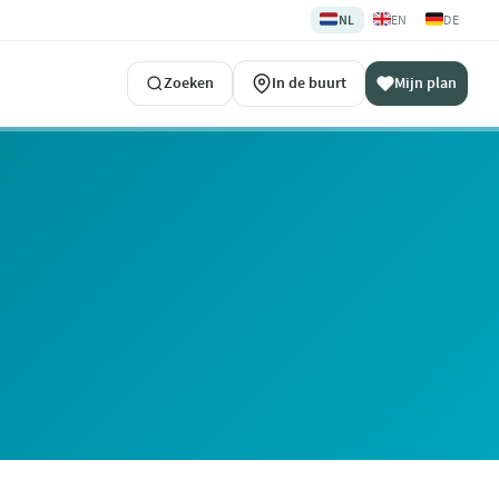
🇳🇱
🇬🇧
🇩🇪
NL
EN
DE
Zoeken
In de buurt
Mijn plan