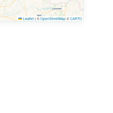
Leaflet
|
©
OpenStreetMap
©
CARTO