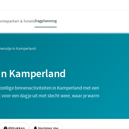
Dagplanning
ntieparken & hotels
nnenuitje in Kamperland
 in Kamperland
ezellige binnenactiviteiten in Kamperland met een
ct voor een dagje uit met slecht weer, waar je warm
🖨 Afdrukken
🔔 Herinner me