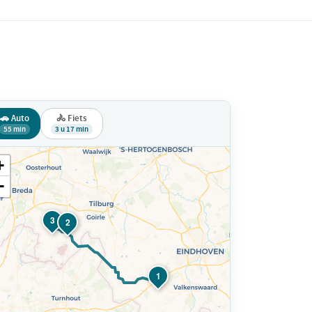
🚗 Auto
🚴 Fiets
55 min
3 u 17 min
+
−
3
2
1