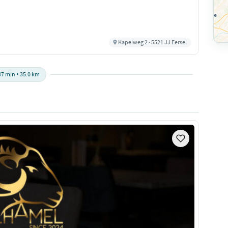
Kapelweg 2 · 5521 JJ Eersel
47 min • 35.0 km