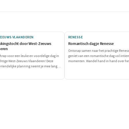
ZEEUWS VLAANDEREN
RENESSE
kingstocht door West-Zeeuws
Romantisch dagje Renesse
deren
Ontsnap samen naar het prachtige Renes
chrap voor een leuke en voordelige dag in
geniet van een romantische dag vol intie
chtige West-Zeeuws Vlaanderen! Deze
momenten. Wandel hand in hand over he
riendelijke planning neemt je mee langs
strand, geniet van een heerlijke lunch en s
atuurgebieden en een heerlijke stop voor
dag af met een sfeervol diner in een char
aalbare lunch. Geniet van alles wat deze
restaurant. Perfect voor koppels die elkaa
e bieden heeft, zonder je portemonnee te
verwennen!
belasten!