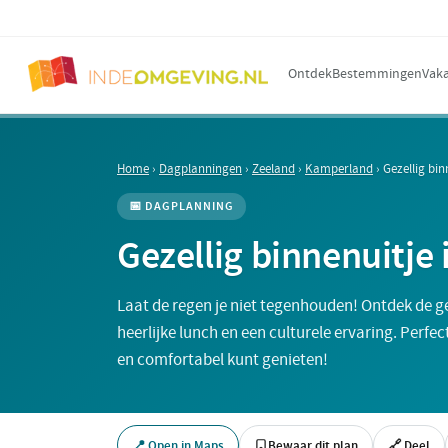
Ontdek
Bestemmingen
Vaka
Home
›
Dagplanningen
›
Zeeland
›
Kamperland
›
Gezellig bi
📅 DAGPLANNING
Gezellig binnenuitje
Laat de regen je niet tegenhouden! Ontdek de g
heerlijke lunch en een culturele ervaring. Perfe
en comfortabel kunt genieten!
📍 Open in Maps
Bewaar dit plan
🔗 Deel