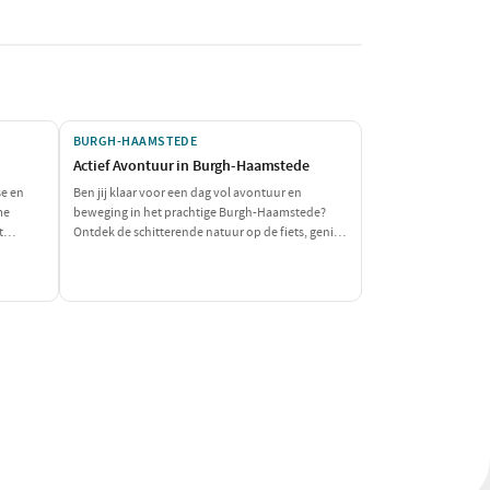
BURGH-HAAMSTEDE
Actief Avontuur in Burgh-Haamstede
se en
Ben jij klaar voor een dag vol avontuur en
me
beweging in het prachtige Burgh-Haamstede?
t
Ontdek de schitterende natuur op de fiets, geniet
luit de
van spannende watersporten en sluit je actieve
mant
dag af met een smakelijke maaltijd. Dit is dé dag
r willen
voor de echte avonturiers!