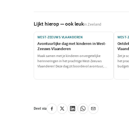
Lijkt hierop — ook leuk
in Zeeland
WEST-ZEEUWS VLAANDEREN
WEST-
Avontuurlijke dag met kinderen in West-
Ontdek
Zeeuws Vlaanderen
Vlaan
Maak samen met je kinderen onvergetelijke
Zet je s
herinneringen in het prachtige West-Zeeuws
het pra
Vlaanderen! Deze dag zit boordevol avontuur,
budgetv
speelplezier en lekker eten, perfect voor een gezin
mooie n
dat samen wil genieten. Van een spannende
een bet
speurtocht op de boerderij tot een heerlijke
regio t
maaltijd: dit wordt een dag om niet te vergeten!
veel te 
Deel via