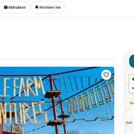
🖨 Afdrukken
🔔 Herinner me