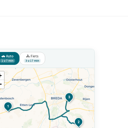
🚗 Auto
🚴 Fiets
1 u 7 min
3 u 17 min
+
−
3
1
2