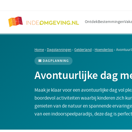
Ontdek
Bestemmingen
Vaka
Home
›
Dagplanningen
›
Gelderland
›
Hoenderloo
›
Avontuurl
📅 DAGPLANNING
Avontuurlijke dag m
Maak je klaar voor een avontuurlijke dag vol pl
boordevol activiteiten waarbij kinderen zich ku
genieten van de natuur en spannende ervaringen
van een indoorspeelparadijs, deze dag is perfec