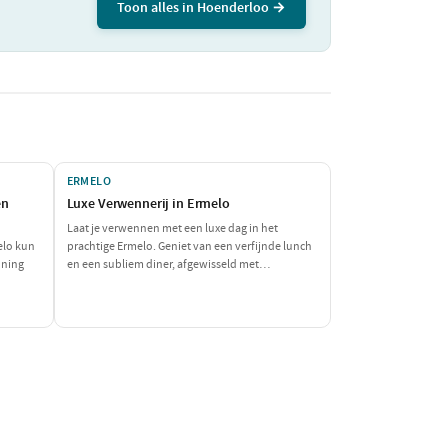
Toon alles in Hoenderloo →
ERMELO
en
Luxe Verwennerij in Ermelo
Laat je verwennen met een luxe dag in het
elo kun
prachtige Ermelo. Geniet van een verfijnde lunch
nning
en een subliem diner, afgewisseld met
ontspanning en wellness. Dit is de perfecte
et aan
gelegenheid om jezelf en je geliefde in de watten
eld van
te leggen en te genieten van het goede leven.
nnen.