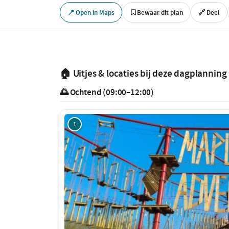
📍 Open in Maps
Bewaar dit plan
🔗 Deel
🏠 Uitjes & locaties bij deze dagplanning
🌅 Ochtend (09:00–12:00)
1