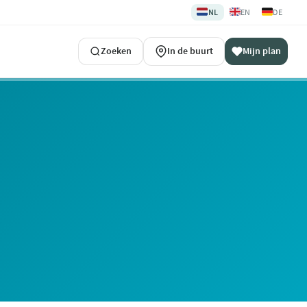
🇳🇱
🇬🇧
🇩🇪
NL
EN
DE
Zoeken
In de buurt
Mijn plan