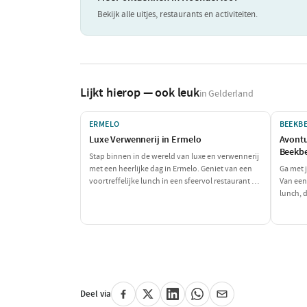
Bekijk alle uitjes, restaurants en activiteiten.
Lijkt hierop — ook leuk
in Gelderland
ERMELO
BEEKB
Luxe Verwennerij in Ermelo
Avontu
Beekb
Stap binnen in de wereld van luxe en verwennerij
met een heerlijke dag in Ermelo. Geniet van een
Ga met 
voortreffelijke lunch in een sfeervol restaurant en
Van een
ontspan daarna bij een exclusieve wellness
lunch, d
locatie. Sluit de dag af met een culinair diner dat
de klei
je zintuigen zal prikkelen. Een perfecte dag om
samen v
jezelf te verwennen!
Deel via