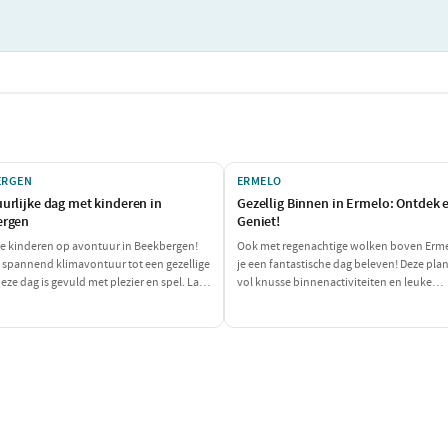
ERGEN
ERMELO
urlijke dag met kinderen in
Gezellig Binnen in Ermelo: Ontdek 
ergen
Geniet!
je kinderen op avontuur in Beekbergen!
Ook met regenachtige wolken boven Erm
 spannend klimavontuur tot een gezellige
je een fantastische dag beleven! Deze pla
eze dag is gevuld met plezier en spel. Laat
vol knusse binnenactiviteiten en leuke
ntjes hun energie kwijt kunnen en geniet
eetgelegenheden zorgt ervoor dat je je ni
an een heerlijke pannenkoek!
het weer hoeft te storen. Ontdek een wer
smaak en plezier, perfect voor een dag bi