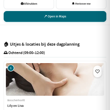
🖨 Afdrukken
🔔 Herinner me
📍 Open in Maps
🏠 Uitjes & locaties bij deze dagplanning
🌅 Ochtend (09:00–12:00)
1
Bosschenhoofd
Lily en Liva