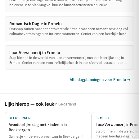
beleven! Deze planning vol knusse binnenactiviteiten en leuke
eetgelegenheden zorgt ervoor dat je je niet aan het weer hoeft te storen.
Ontdek een wereld van smaak en plezier, perfect voor een dag binnen.
Romantisch Dagje in Ermelo
Ontsnap samen naar het betoverende Ermelo voor een romantische dag vol
culinaire verrassingen en intieme momenten. Geniet van een heerlijke lunch
in de natuur, ga samen op een ontspannen boottocht en sluit de dag af met
een sfeervol diner. Perfect voor een dagje weg met je geliefde!
Luxe Verwennerij in Ermelo
Stap binnen in de wereld van luxe en verwennerij met een heerlijke dag in
Ermelo. Geniet van een voortreffelijke lunch in een sfeervol restaurant en
ontspan daarna bij een exclusieve wellness locatie. Sluit de dag af met een
culinair diner dat je zintuigen zal prikkelen. Een perfecte dag om jezelf te
verwennen!
Alle dagplanningen voor Ermelo →
Lijkt hierop — ook leuk
in Gelderland
BEEKBERGEN
ERMELO
Avontuurlijke dag met kinderen in
Luxe Verwennerij in Erme
Beekbergen
Stap binnen in de wereld va
met een heerlijke dag in Er
Ga met je kinderen op avontuur in Beekbergen!