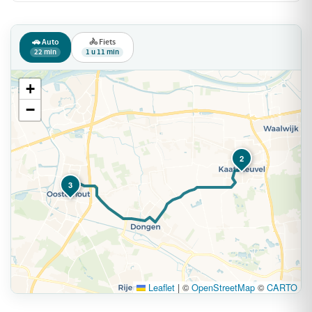
🚗 Auto
🚴 Fiets
22 min
1 u 11 min
+
−
2
3
Leaflet
|
©
OpenStreetMap
©
CARTO