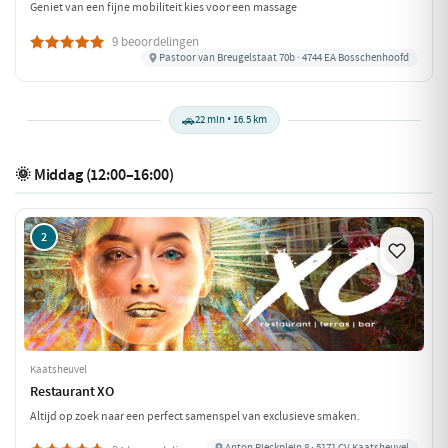
Geniet van een fijne mobiliteit kies voor een massage
9 beoordelingen
Pastoor van Breugelstaat 70b · 4744 EA Bosschenhoofd
🚗
22 min • 16.5 km
🌞 Middag (12:00–16:00)
2
Kaatsheuvel
Restaurant XO
Altijd op zoek naar een perfect samenspel van exclusieve smaken.
Anton Pieckplein 8 · 5171 CV Kaatsheuvel