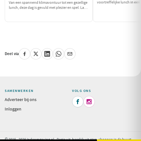
voortreffelijke lunch in een
Van een spannend klimavontuur tot een gezellige
ontspan daarna bij een excl
lunch, deze dag is gevuld met plezier en spel. Laat
locatie. Sluit de dag af met e
de kleintjes hun energie kwijt kunnen en geniet
zintuigen zal prikkelen. Een
samen van een heerlijke pannenkoek!
te verwennen!
Deel via
SAMENWERKEN
VOLG ONS
Adverteer bij ons


Inloggen
© 2015 - 2026 Indeomgeving.nl - Dagje uit, heerlijk uit eten, shoppen in de buurt