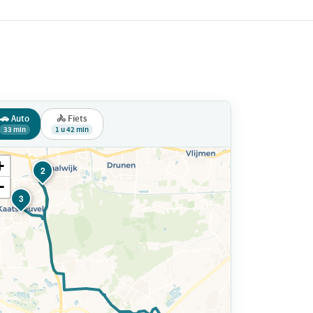
🚗 Auto
🚴 Fiets
33 min
1 u 42 min
+
2
−
3