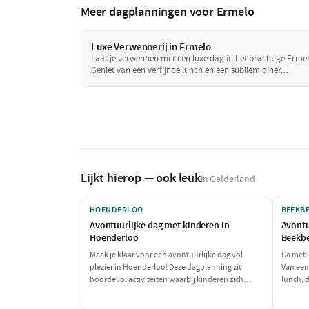
Meer dagplanningen voor Ermelo
Luxe Verwennerij in Ermelo
Laat je verwennen met een luxe dag in het prachtige Ermel
Geniet van een verfijnde lunch en een subliem diner,
afgewisseld met ontspanning en wellness. Dit is de perfecte
gelegenheid om jezelf en je geliefde in de watten te leggen
te genieten van het goede leven.
Lijkt hierop — ook leuk
in Gelderland
HOENDERLOO
BEEKB
Avontuurlijke dag met kinderen in
Avontu
Hoenderloo
Beekb
Maak je klaar voor een avontuurlijke dag vol
Ga met 
plezier in Hoenderloo! Deze dagplanning zit
Van een
boordevol activiteiten waarbij kinderen zich
lunch, d
kunnen uitleven en de hele familie samen kan
de klei
genieten van de natuur en spannende
samen v