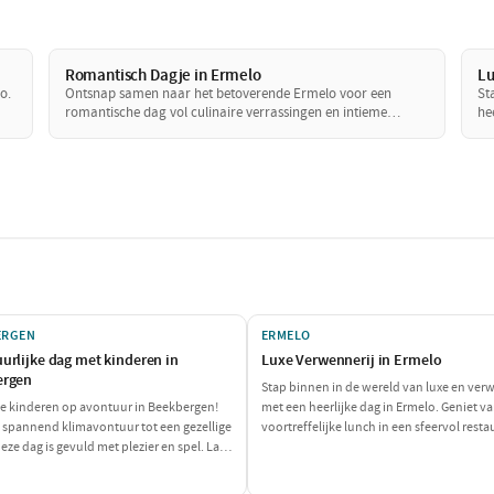
Romantisch Dagje in Ermelo
Lu
o.
Ontsnap samen naar het betoverende Ermelo voor een
St
romantische dag vol culinaire verrassingen en intieme
he
momenten. Geniet van een heerlijke lunch in de natuur, ga
in
 en
samen op een ontspannen boottocht en sluit de dag af met
ex
een sfeervol diner. Perfect voor een dagje weg met je
di
geliefde!
je
ERGEN
ERMELO
urlijke dag met kinderen in
Luxe Verwennerij in Ermelo
ergen
Stap binnen in de wereld van luxe en ver
je kinderen op avontuur in Beekbergen!
met een heerlijke dag in Ermelo. Geniet v
 spannend klimavontuur tot een gezellige
voortreffelijke lunch in een sfeervol resta
eze dag is gevuld met plezier en spel. Laat
ontspan daarna bij een exclusieve wellne
ntjes hun energie kwijt kunnen en geniet
locatie. Sluit de dag af met een culinair di
an een heerlijke pannenkoek!
je zintuigen zal prikkelen. Een perfecte d