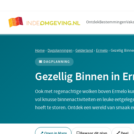
Ontdek
Bestemmingen
Vaka
Home
›
Dagplanningen
›
Gelderland
›
Ermelo
›
Gezellig Binne
📅 DAGPLANNING
Gezellig Binnen in E
Ook met regenachtige wolken boven Ermelo kun 
vol knusse binnenactiviteiten en leuke eetgelege
hoeft te storen. Ontdek een wereld van smaak en
📍 Open in Maps
Bewaar dit plan
🔗 Deel