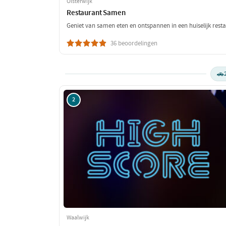
Oisterwijk
Restaurant Samen
Geniet van samen eten en ontspannen in een huiselijk resta
36 beoordelingen
🚗
2
Waalwijk