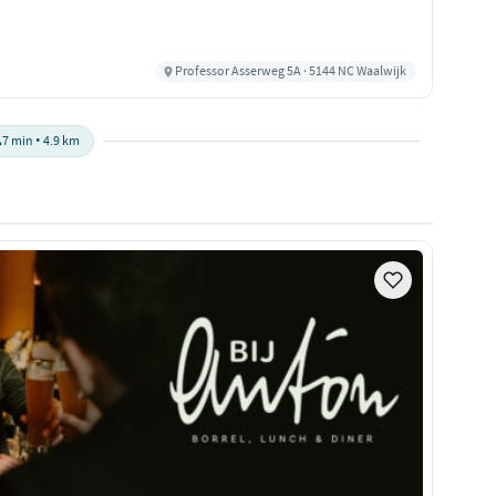
Professor Asserweg 5A · 5144 NC Waalwijk

7 min • 4.9 km