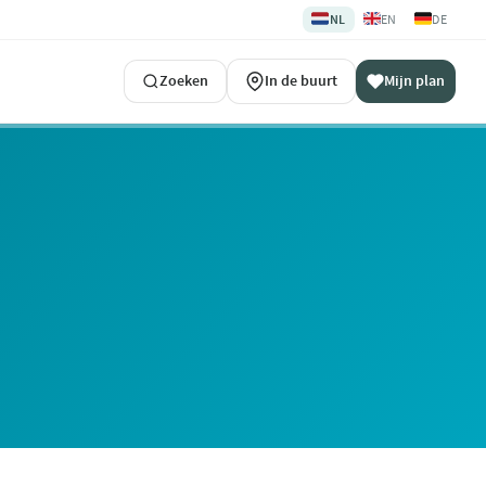
🇳🇱
🇬🇧
🇩🇪
NL
EN
DE
Zoeken
In de buurt
Mijn plan