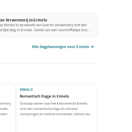
xe Verwennerij in Ermelo
ap binnen in de wereld van luxe en verwennerij met een
erlijke dag in Ermelo. Geniet van een voortreffelijke lunch
 een sfeervol restaurant en ontspan daarna bij een
clusieve wellness locatie. Sluit de dag af met een culinair
ner dat je zintuigen zal prikkelen. Een perfecte dag om
Alle dagplanningen voor Ermelo →
zelf te verwennen!
ERMELO
Romantisch Dagje in Ermelo
wennerij
Ontsnap samen naar het betoverende Ermelo
an een
voor een romantische dag vol culinaire
urant en
verrassingen en intieme momenten. Geniet van
ss
een heerlijke lunch in de natuur, ga samen op een
ner dat
ontspannen boottocht en sluit de dag af met een
ag om
sfeervol diner. Perfect voor een dagje weg met je