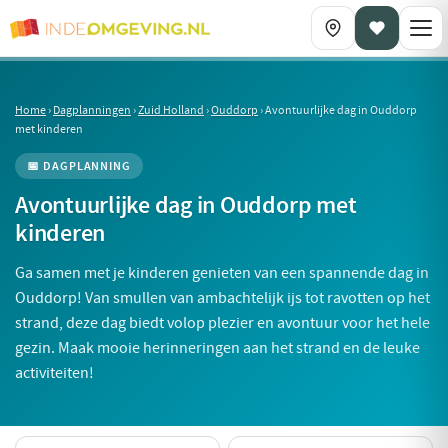
Home
›
Dagplanningen
›
Zuid Holland
›
Ouddorp
›
Avontuurlijke dag in Ouddorp
met kinderen
📅 DAGPLANNING
Avontuurlijke dag in Ouddorp met
kinderen
Ga samen met je kinderen genieten van een spannende dag in
Ouddorp! Van smullen van ambachtelijk ijs tot ravotten op het
strand, deze dag biedt volop plezier en avontuur voor het hele
gezin. Maak mooie herinneringen aan het strand en de leuke
activiteiten!