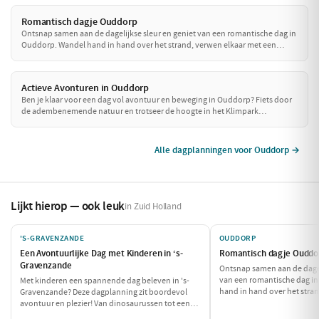
Romantisch dagje Ouddorp
Ontsnap samen aan de dagelijkse sleur en geniet van een romantische dag in
Ouddorp. Wandel hand in hand over het strand, verwen elkaar met een
heerlijke lunch en sluit de dag af met een sfeervol diner. Perfect voor een
intiem samenzijn!
Actieve Avonturen in Ouddorp
Ben je klaar voor een dag vol avontuur en beweging in Ouddorp? Fiets door
de adembenemende natuur en trotseer de hoogte in het Klimpark
Biesbosch! Deze actieve dag belooft een mix van plezier en inspanning voor
iedereen.
Alle dagplanningen voor Ouddorp →
Lijkt hierop — ook leuk
in Zuid Holland
'S-GRAVENZANDE
OUDDORP
Een Avontuurlijke Dag met Kinderen in ‘s-
Romantisch dagje Ouddo
Gravenzande
Ontsnap samen aan de dagel
van een romantische dag i
Met kinderen een spannende dag beleven in 's-
hand in hand over het stra
Gravenzande? Deze dagplanning zit boordevol
een heerlijke lunch en sluit
avontuur en plezier! Van dinosaurussen tot een
sfeervol diner. Perfect voor
heerlijke snack: deze dag is perfect voor de hele