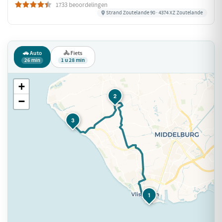
1733 beoordelingen
Strand Zoutelande 90 · 4374 XZ Zoutelande
🚗 Auto
🚴 Fiets
26 min
1 u 28 min
+
2
−
3
1