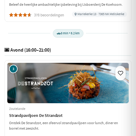
Beleef de heerlijke ambachtelijke ijsbeleving bij IJsboerderij De Koehoorn.
Mariekerke 13 · 7365 NK Meliskerke
378 beoordelingen
🚗
8 min • 6.2 km
🌆 Avond (16:00–21:00)
3
Zoutelande
Strandpaviljoen De Strandzot
Ontdek De Strandzot, een sfeervol strandpaviljoen voor lunch, diner en
borrel met zeezicht.