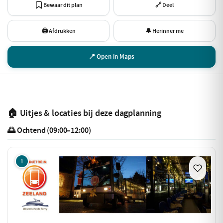
Bewaar dit plan
🔗 Deel
🖨 Afdrukken
🔔 Herinner me
📍 Open in Maps
🏠 Uitjes & locaties bij deze dagplanning
🌅 Ochtend (09:00–12:00)
1