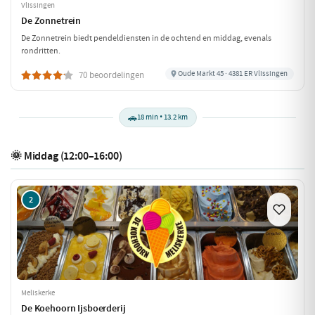
Vlissingen
De Zonnetrein
De Zonnetrein biedt pendeldiensten in de ochtend en middag, evenals
rondritten.
Oude Markt 45 · 4381 ER Vlissingen
70 beoordelingen
🚗
18 min • 13.2 km
🌞 Middag (12:00–16:00)
2
Meliskerke
De Koehoorn Ijsboerderij