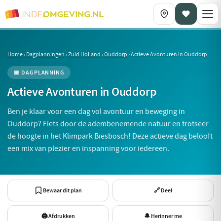
Home
›
Dagplanningen
›
Zuid Holland
›
Ouddorp
›
Actieve Avonturen in Ouddorp
📅 DAGPLANNING
Actieve Avonturen in Ouddorp
Ben je klaar voor een dag vol avontuur en beweging in
Ouddorp? Fiets door de adembenemende natuur en trotseer
de hoogte in het Klimpark Biesbosch! Deze actieve dag belooft
een mix van plezier en inspanning voor iedereen.
Bewaar dit plan
🔗 Deel
🖨 Afdrukken
🔔 Herinner me