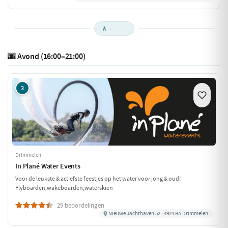
🚶
🌆 Avond (16:00–21:00)
3
Drimmelen
In Plané Water Events
Voor de leukste & actiefste feestjes op het water voor jong & oud!
Flyboarden,wakeboarden,waterskien
29 beoordelingen
Nieuwe Jachthaven 52 · 4924 BA Drimmelen