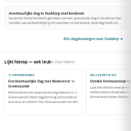
heerlijke lunch en sluit de dag af met een sfeervol diner. Perfect voor een
intiem samenzijn!
Avontuurlijke dag in Ouddorp met kinderen
Ga samen met je kinderen genieten van een spannende dag in Ouddorp! Van
smullen van ambachtelijk ijs tot ravotten op het strand, deze dag biedt volop
plezier en avontuur voor het hele gezin. Maak mooie herinneringen aan het
strand en de leuke activiteiten!
Alle dagplanningen voor Ouddorp →
Lijkt hierop — ook leuk
in Zuid Holland
'S-GRAVENZANDE
HELLEVOETSLUIS
Een Avontuurlijke Dag met Kinderen in ‘s-
Ontdek Hellevoetsluis bi
Gravenzande
Laat het slechte weer je ni
Hellevoetsluis biedt een sca
Met kinderen een spannende dag beleven in 's-
binnenactiviteiten die perfe
Gravenzande? Deze dagplanning zit boordevol
druilerige dag. Geniet van
avontuur en plezier! Van dinosaurussen tot een
waag je aan een spannende 
heerlijke snack: deze dag is perfect voor de hele
de dag af met een heerlijk d
gezin.
gezellige dag binnenshuis!