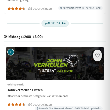
mooie omgeving.
Kurenpolderweg 31 · 4273 LA Hank
102 beoordelingen
🚗
20 min • 15.1 km
🌞 Middag (12:00–16:00)
2
Geldrop-Mierlo
John Vermeulen Fietsen
Klaar voor het beste fietsgevoel van dit moment?
490 beoordelingen
Laan der Vier Heemskinderen 2 · 5664 TJ Geldrop-Mierlo