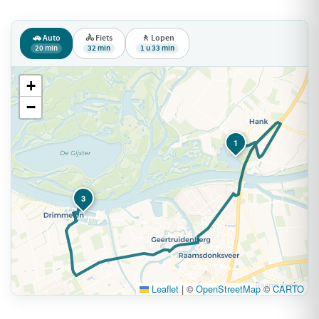
🚗 Auto
🚴 Fiets
🚶 Lopen
20 min
32 min
1 u 33 min
+
−
1
3
Leaflet
|
©
OpenStreetMap
©
CARTO