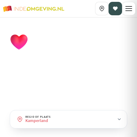
DAGPLANNING OP THEMA
Romantisch
· Kamperland
Dagjes uit voor twee: wandelen, wellness, fine-dining en
sfeervolle plekjes.
REGIO OF PLAATS
Kamperland