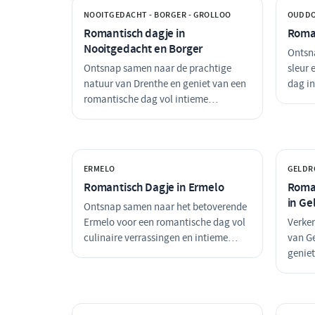
NOOITGEDACHT - BORGER - GROLLOO
OUDD
Romantisch dagje in
Roma
Nooitgedacht en Borger
Ontsn
Ontsnap samen naar de prachtige
sleur 
natuur van Drenthe en geniet van een
dag i
romantische dag vol intieme
over h
momenten. Van een heerlijke lunch
een he
tot een sfeervol diner, deze dag is
met ee
perfect voor koppels die op zoek zijn
een in
naar verbinding en verwondering.
ERMELO
GELDR
Romantisch Dagje in Ermelo
Roman
in Ge
Ontsnap samen naar het betoverende
Ermelo voor een romantische dag vol
Verke
culinaire verrassingen en intieme
van Ge
momenten. Geniet van een heerlijke
genie
lunch in de natuur, ga samen op een
gelief
ontspannen boottocht en sluit de dag
romant
af met een sfeervol diner. Perfect voor
restau