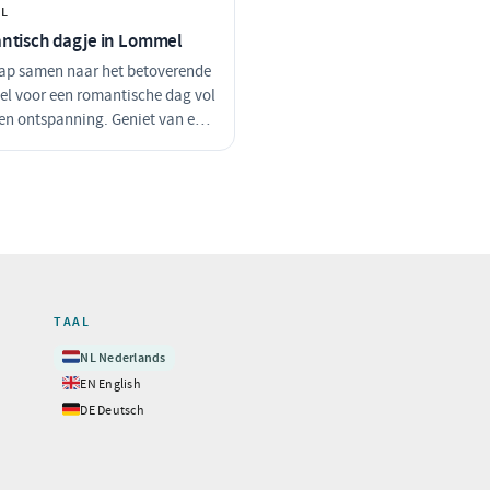
en van verfijnde gerechten. Een
sfeervol diner. Laat de liefde blo
L
te dag voor twee!
midden van schilderachtige stra
ntisch dagje in Lommel
en prachtige uitzichten!
ap samen naar het betoverende
l voor een romantische dag vol
 en ontspanning. Geniet van een
e fietsrit door de prachtige
, ontdek sfeervolle plekjes en
de dag af met een heerlijk diner
linaire verwennerij.
TAAL
🇳🇱
NL
Nederlands
🇬🇧
EN
English
🇩🇪
DE
Deutsch