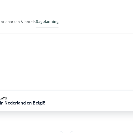
Dagplanning
ntieparken & hotels
ness, fine-dining en sfeervolle plekjes.
AATS
s in Nederland en België