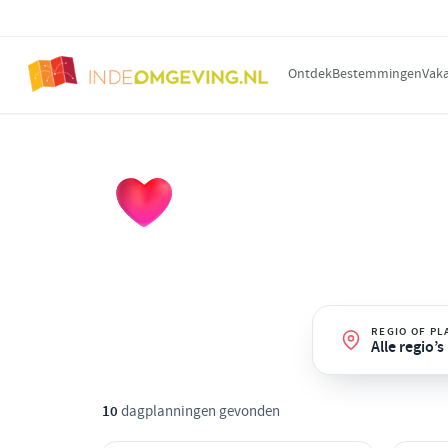
Ontdek
Bestemmingen
Vaka
DAGPLANNING OP THEMA
Romantisch
Dagjes uit voor twee: wandelen, well
REGIO OF PL
Alle regio’
10
dagplanningen gevonden