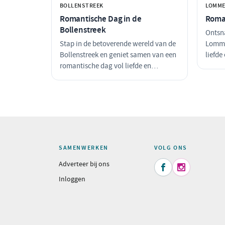
een dagje weg met je geliefde!
geniet
BOLLENSTREEK
LOMME
perfec
Romantische Dag in de
Roma
Bollenstreek
Ontsn
Stap in de betoverende wereld van de
Lomme
Bollenstreek en geniet samen van een
liefde
romantische dag vol liefde en
intiem
ontspanning. Begin met een
natuur
verfrissende wandeling door de
sluit 
kleurrijke bollenvelden, gevolgd door
vol cu
een intiem diner in een sfeervol
restaurant. Laat de dag eindigen met
een prachtig uitzicht dat de liefde
alleen maar versterkt.
SAMENWERKEN
VOLG ONS
Adverteer bij ons


Inloggen