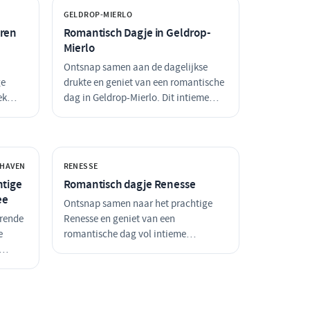
GELDROP-MIERLO
eren
Romantisch Dagje in Geldrop-
Mierlo
Ontsnap samen aan de dagelijkse
ge
drukte en geniet van een romantische
ek
dag in Geldrop-Mierlo. Dit intieme
ts,
uitje brengt jullie naar sfeervolle
re
locaties waar jullie kunnen genieten
ieme
van de natuur, een heerlijk diner en de
fecte
liefde. Laat je verwonderen door de
SHAVEN
RENESSE
schoonheid van de omgeving en
htige
Romantisch dagje Renesse
elkaar.
ee
Ontsnap samen naar het prachtige
rende
Renesse en geniet van een
e
romantische dag vol intieme
momenten. Wandel hand in hand over
, een
het strand, geniet van een heerlijke
de
lunch en sluit de dag af met een
sfeervol diner in een charmant