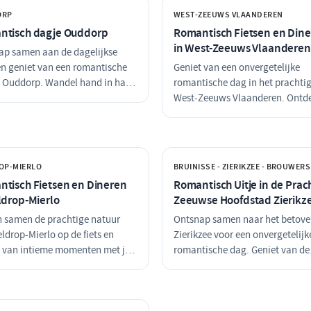
ORP
WEST-ZEEUWS VLAANDEREN
ntisch dagje Ouddorp
Romantisch Fietsen en Din
in West-Zeeuws Vlaanderen
ap samen aan de dagelijkse
en geniet van een romantische
Geniet van een onvergetelijke
n Ouddorp. Wandel hand in hand
romantische dag in het prachti
et strand, verwen elkaar met
West-Zeeuws Vlaanderen. Ontd
erlijke lunch en sluit de dag af
samen de mooie natuur op de fie
n sfeervol diner. Perfect voor
laat je verrassen door de culinai
tiem samenzijn!
hoogstandjes en geniet van int
momenten aan zee. Dit is de per
OP-MIERLO
BRUINISSE - ZIERIKZEE - BROUWER
combinatie van ontspanning en
tisch Fietsen en Dineren
Romantisch Uitje in de Prac
romantiek!
ldrop-Mierlo
Zeeuwse Hoofdstad Zierikz
n samen de prachtige natuur
Ontsnap samen naar het betove
ldrop-Mierlo op de fiets en
Zierikzee voor een onvergetelijk
t van intieme momenten met je
romantische dag. Geniet van de
de. Eindig de dag met een
eeuwenoude charme van de stad
isch diner in een sfeervol
heerlijke lunch met uitzicht op 
rant waar je samen kunt
haven en sluit de dag af met een