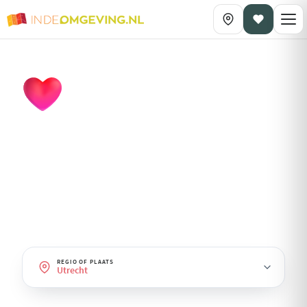
DAGPLANNING OP THEMA
Romantisch
· Utrecht
Dagjes uit voor twee: wandelen, wellness, fine-dining en
sfeervolle plekjes.
REGIO OF PLAATS
Utrecht